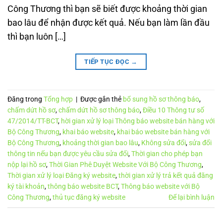
Công Thương thì bạn sẽ biết được khoảng thời gian
bao lâu để nhận được kết quả. Nếu bạn làm lần đầu
thì bạn luôn […]
TIẾP TỤC ĐỌC
→
Đăng trong
Tổng hợp
|
Được gắn thẻ
bổ sung hồ sơ thông báo
,
chấm dứt hồ sơ
,
chấm dứt hồ sơ thông báo
,
Điều 10 Thông tư số
47/2014/TT-BCT
,
hời gian xử lý loại Thông báo website bán hàng với
Bộ Công Thương
,
khai báo website
,
khai báo website bán hàng với
Bộ Công Thương
,
khoảng thời gian bao lâu
,
Không sửa đổi
,
sửa đổi
thông tin nếu bạn được yêu cầu sửa đổi
,
Thời gian cho phép bạn
nộp lại hồ sơ
,
Thời Gian Phê Duyệt Website Với Bộ Công Thương
,
Thời gian xử lý loại Đăng ký website
,
thời gian xử lý trả kết quả đăng
ký tài khoản
,
thông báo website BCT
,
Thông báo website với Bộ
Công Thương
,
thủ tục đăng ký website
Để lại bình luận