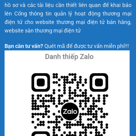
hồ sơ và các tài liệu cần thiết liên quan để khai báo
lên Cổng thông tin quản lý hoạt động thương mại
điện tử cho website thương mại điện tử bán hàng,
website sàn thương mại điện tử
Bạn cần tư vấn?
Quét mã để được tư vấn miễn phí!!!