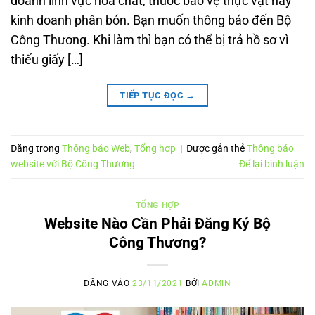
doanh lĩnh vực hóa chất, thuốc bảo vệ thực vật hay
kinh doanh phân bón. Bạn muốn thông báo đến Bộ
Công Thương. Khi làm thì bạn có thể bị trả hồ sơ vì
thiếu giấy […]
TIẾP TỤC ĐỌC
→
Đăng trong
Thông báo Web
,
Tổng hợp
|
Được gắn thẻ
Thông báo
website với Bộ Công Thương
Để lại bình luận
TỔNG HỢP
Website Nào Cần Phải Đăng Ký Bộ
Công Thương?
ĐĂNG VÀO
23/11/2021
BỞI
ADMIN