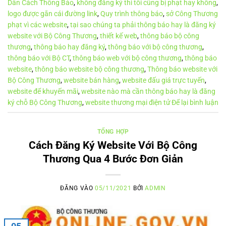
Dẫn Cách Thông Báo
,
không đăng ký thì tôi cũng bị phạt hay không
,
logo được gắn cái đường link
,
Quy trình thông báo
,
sở Công Thương
phạt vì các website
,
tại sao chúng ta phải thông báo hay là đăng ký
website với Bộ Công Thương
,
thiết kế web
,
thông báo bộ công
thương
,
thông báo hay đăng ký
,
thông báo với bộ công thương
,
thông báo với Bộ CT
,
thông báo web với bộ công thương
,
thông báo
website
,
thông báo website bộ công thương
,
Thông báo website với
Bộ Công Thương
,
website bán hàng
,
website đấu giá trực tuyến
,
website để khuyến mãi
,
website nào mà cần thông báo hay là đăng
ký chỗ Bộ Công Thương
,
website thương mại điện tử
Để lại bình luận
TỔNG HỢP
Cách Đăng Ký Website Với Bộ Công
Thương Qua 4 Bước Đơn Giản
ĐĂNG VÀO
05/11/2021
BỞI
ADMIN