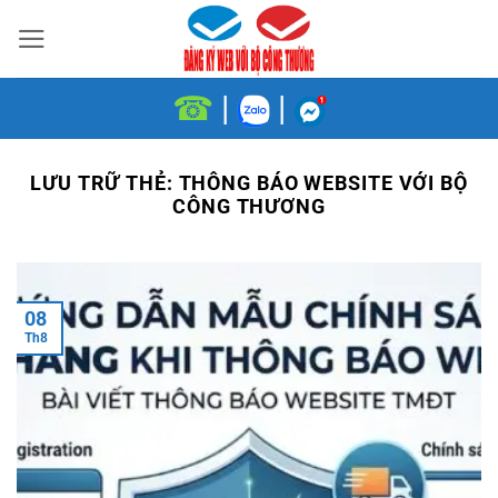
Bỏ
qua
nội
☎
|
|
dung
LƯU TRỮ THẺ:
THÔNG BÁO WEBSITE VỚI BỘ
CÔNG THƯƠNG
08
Th8