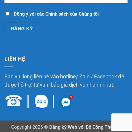
nghiệp
248/2026/NĐ-
nên
CP
chuẩn
bị
Đồng ý với các Chính sách của Chúng tôi
LIÊN HỆ
Bạn vui lòng liên hệ vào hotline/ Zalo / Facebook để
được hỗ trợ, tư vấn, báo giá dịch vụ nhanh nhất.
☎
|
|
Copyright 2026 ©
Đăng ký Web với Bộ Công Thương