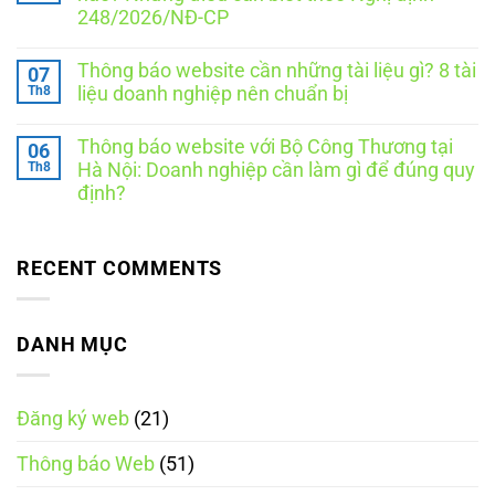
ở
sách
248/2026/NĐ-CP
Đăng
giao
ký
hàng
Không
website
khi
có
với
thông
Thông báo website cần những tài liệu gì? 8 tài
07
bình
Bộ
báo
luận
Th8
liệu doanh nghiệp nên chuẩn bị
Công
website
ở
Thương
Ngày
Không
là
Thương
có
thông
Thông báo website với Bộ Công Thương tại
06
mại
bình
báo
điện
luận
Th8
Hà Nội: Doanh nghiệp cần làm gì để đúng quy
hay
ở
tử
đăng
định?
Thông
quốc
ký?
báo
gia
Không
website
là
có
cần
ngày
bình
những
nào?
luận
RECENT COMMENTS
tài
Những
ở
liệu
điều
Thông
gì?
cần
báo
8
biết
website
tài
theo
với
DANH MỤC
liệu
Nghị
Bộ
doanh
định
Công
nghiệp
248/2026/NĐ-
Thương
nên
CP
tại
chuẩn
Đăng ký web
(21)
Hà
bị
Nội:
Doanh
Thông báo Web
(51)
nghiệp
cần