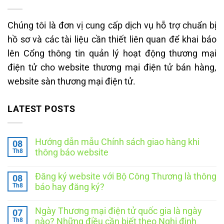
Chúng tôi là đơn vị cung cấp dịch vụ hỗ trợ chuẩn bị
hồ sơ và các tài liệu cần thiết liên quan để khai báo
lên Cổng thông tin quản lý hoạt động thương mại
điện tử cho website thương mại điện tử bán hàng,
website sàn thương mại điện tử.
LATEST POSTS
Hướng dẫn mẫu Chính sách giao hàng khi
08
Th8
thông báo website
Không
có
Đăng ký website với Bộ Công Thương là thông
08
bình
luận
Th8
báo hay đăng ký?
ở
Hướng
Không
dẫn
có
Ngày Thương mại điện tử quốc gia là ngày
07
mẫu
bình
Chính
luận
Th8
nào? Những điều cần biết theo Nghị định