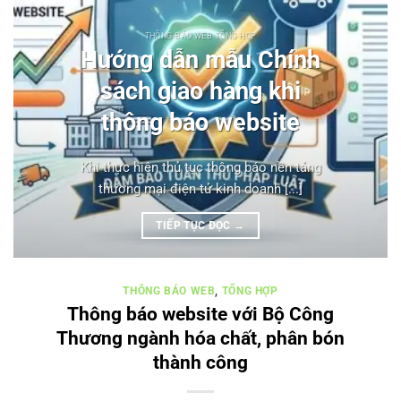
THÔNG BÁO WEB TỔNG HỢP
Hướng dẫn mẫu Chính
sách giao hàng khi
thông báo website
Khi thực hiện thủ tục thông báo nền tảng
thương mại điện tử kinh doanh [...]
TIẾP TỤC ĐỌC
→
THÔNG BÁO WEB
,
TỔNG HỢP
Thông báo website với Bộ Công
Thương ngành hóa chất, phân bón
thành công