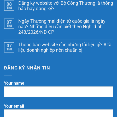
có
Đăng ký website với Bộ Công Thương là thông
08
bình
luận
Th8
báo hay đăng ký?
ở
Hướng
Không
dẫn
có
Ngày Thương mại điện tử quốc gia là ngày
07
mẫu
bình
Chính
luận
Th8
nào? Những điều cần biết theo Nghị định
ở
sách
248/2026/NĐ-CP
Đăng
giao
ký
hàng
Không
website
khi
có
với
thông
Thông báo website cần những tài liệu gì? 8 tài
07
bình
Bộ
báo
luận
Th8
liệu doanh nghiệp nên chuẩn bị
Công
website
ở
Thương
Ngày
Không
là
Thương
có
thông
mại
bình
báo
điện
luận
ĐĂNG KÝ NHẬN TIN
hay
ở
tử
đăng
Thông
quốc
ký?
báo
gia
website
là
Your name
cần
ngày
những
nào?
tài
Những
liệu
điều
gì?
cần
8
biết
Your email
tài
theo
liệu
Nghị
doanh
định