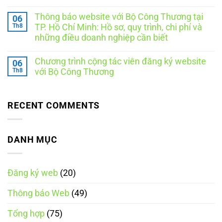
báo
gia
Không
website
là
có
cần
ngày
Thông báo website với Bộ Công Thương tại
06
bình
những
nào?
luận
Th8
TP. Hồ Chí Minh: Hồ sơ, quy trình, chi phí và
tài
Những
ở
liệu
điều
những điều doanh nghiệp cần biết
Thông
gì?
cần
báo
Không
8
biết
website
có
tài
theo
với
Chương trình cộng tác viên đăng ký website
06
bình
liệu
Nghị
Bộ
luận
Th8
doanh
định
với Bộ Công Thương
Công
ở
nghiệp
248/2026/NĐ-
Thương
Thông
Không
nên
CP
tại
báo
có
chuẩn
Hà
website
bình
bị
Nội:
với
luận
RECENT COMMENTS
Doanh
ở
Bộ
nghiệp
Chương
Công
cần
trình
Thương
làm
cộng
tại
gì
tác
DANH MỤC
TP.
để
viên
Hồ
đúng
đăng
Chí
quy
ký
Minh:
định?
website
Hồ
Đăng ký web
(20)
với
sơ,
Bộ
quy
Công
trình,
Thông báo Web
(49)
Thương
chi
phí
và
Tổng hợp
(75)
những
điều