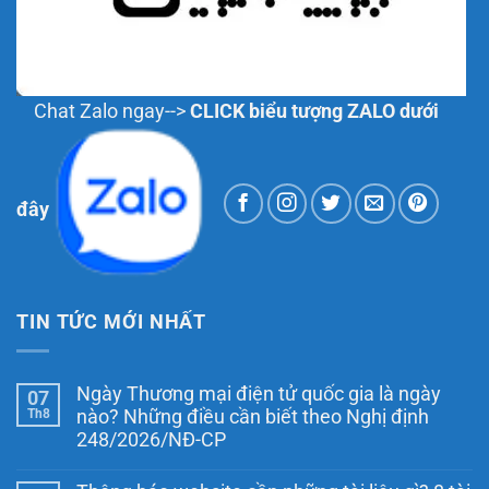
Chat Zalo ngay-->
CLICK biểu tượng ZALO dưới
đây
TIN TỨC MỚI NHẤT
Ngày Thương mại điện tử quốc gia là ngày
07
Th8
nào? Những điều cần biết theo Nghị định
248/2026/NĐ-CP
Không
có