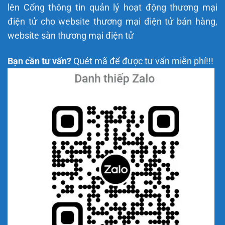
lên Cổng thông tin quản lý hoạt động thương mại
điện tử cho website thương mại điện tử bán hàng,
website sàn thương mại điện tử
Bạn cần tư vấn?
Quét mã để được tư vấn miễn phí!!!