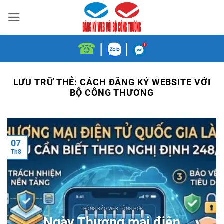
Bỏ
qua
nội
☎
|
|
dung
LƯU TRỮ THẺ:
CÁCH ĐĂNG KÝ WEBSITE VỚI
BỘ CÔNG THƯƠNG
07
Th8
THÔNG BÁO WEB TỔNG HỢP
Ngày Thương mại điện