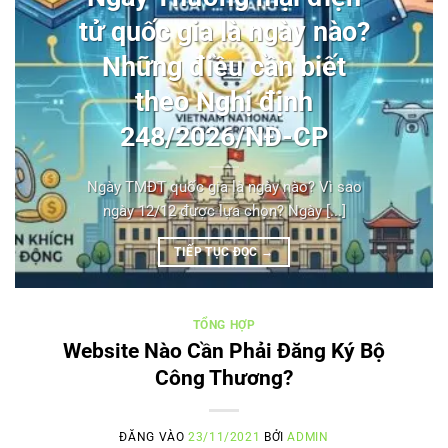
tử quốc gia là ngày nào?
Những điều cần biết
theo Nghị định
248/2026/NĐ-CP
Ngày TMĐT quốc gia là ngày nào? Vì sao
ngày 12/12 được lựa chọn? Ngày [...]
TIẾP TỤC ĐỌC
→
TỔNG HỢP
Website Nào Cần Phải Đăng Ký Bộ
Công Thương?
ĐĂNG VÀO
23/11/2021
BỞI
ADMIN