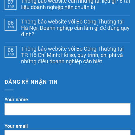
Thông báo website cần những tài liệu gì? 8 tài
07
bình
luận
Th8
liệu doanh nghiệp nên chuẩn bị
ở
Ngày
Không
Thương
có
Thông báo website với Bộ Công Thương tại
06
mại
bình
điện
luận
Th8
Hà Nội: Doanh nghiệp cần làm gì để đúng quy
ở
tử
định?
Thông
quốc
báo
gia
Không
website
là
có
cần
ngày
Thông báo website với Bộ Công Thương tại
06
bình
những
nào?
luận
Th8
TP. Hồ Chí Minh: Hồ sơ, quy trình, chi phí và
tài
Những
ở
liệu
điều
những điều doanh nghiệp cần biết
Thông
gì?
cần
báo
Không
8
biết
website
có
tài
theo
với
bình
liệu
Nghị
Bộ
luận
ĐĂNG KÝ NHẬN TIN
doanh
định
Công
ở
nghiệp
248/2026/NĐ-
Thương
Thông
nên
CP
tại
báo
chuẩn
Hà
website
bị
Your name
Nội:
với
Doanh
Bộ
nghiệp
Công
cần
Thương
làm
tại
gì
TP.
để
Your email
Hồ
đúng
Chí
quy