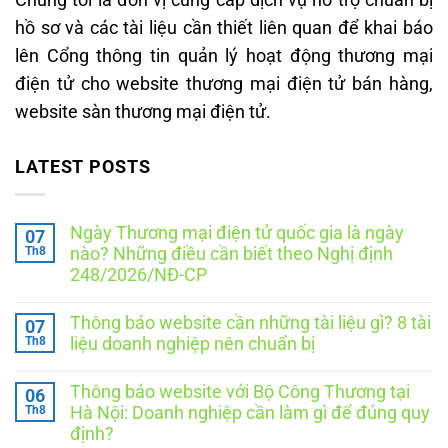
Chúng tôi là đơn vị cung cấp dịch vụ hỗ trợ chuẩn bị
hồ sơ và các tài liệu cần thiết liên quan để khai báo
lên Cổng thông tin quản lý hoạt động thương mại
điện tử cho website thương mại điện tử bán hàng,
website sàn thương mại điện tử.
LATEST POSTS
Ngày Thương mại điện tử quốc gia là ngày
07
Th8
nào? Những điều cần biết theo Nghị định
248/2026/NĐ-CP
Không
có
Thông báo website cần những tài liệu gì? 8 tài
07
bình
luận
Th8
liệu doanh nghiệp nên chuẩn bị
ở
Ngày
Không
Thương
có
Thông báo website với Bộ Công Thương tại
06
mại
bình
điện
luận
Th8
Hà Nội: Doanh nghiệp cần làm gì để đúng quy
ở
tử
định?
Thông
quốc