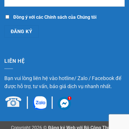
Minh:
định?
Hồ
sơ,
quy
trình,
Đồng ý với các Chính sách của Chúng tôi
chi
phí
và
những
điều
doanh
nghiệp
cần
biết
LIÊN HỆ
Bạn vui lòng liên hệ vào hotline/ Zalo / Facebook để
được hỗ trợ, tư vấn, báo giá dịch vụ nhanh nhất.
☎
|
|
Copyright 2026 ©
Đăng ký Web với Bộ Công Thương