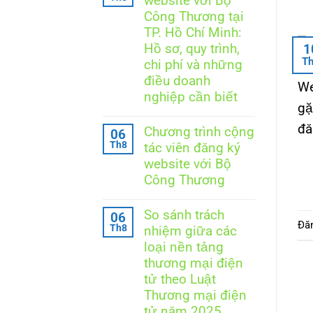
website với Bộ
luận
ở
Công Thương tại
Thông
TP. Hồ Chí Minh:
báo
website
Hồ sơ, quy trình,
1
với
T
chi phí và những
Bộ
Công
điều doanh
We
Thương
nghiệp cần biết
tại
gặ
Hà
Không
Nội:
có
đă
Chương trình cộng
06
Doanh
bình
Th8
nghiệp
tác viên đăng ký
luận
cần
ở
website với Bộ
làm
Thông
Công Thương
gì
báo
để
website
Không
đúng
với
có
quy
So sánh trách
Bộ
06
bình
định?
Đă
Công
Th8
nhiệm giữa các
luận
Thương
ở
loại nền tảng
tại
Chương
TP.
thương mại điện
trình
Hồ
cộng
tử theo Luật
Chí
tác
Minh:
Thương mại điện
viên
Hồ
đăng
tử năm 2025