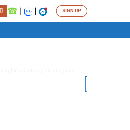
☎
|
|
SIGN UP
06
Th8