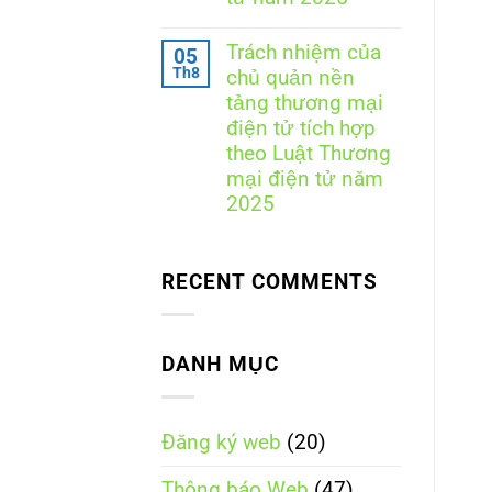
sơ,
ký
quy
Không
website
trình,
có
với
Trách nhiệm của
05
chi
bình
Bộ
Th8
phí
chủ quản nền
luận
Công
và
ở
Thương
tảng thương mại
những
So
điện tử tích hợp
điều
sánh
doanh
trách
theo Luật Thương
nghiệp
nhiệm
mại điện tử năm
cần
giữa
biết
các
2025
loại
Không
nền
có
tảng
bình
thương
RECENT COMMENTS
luận
mại
ở
điện
Trách
tử
nhiệm
theo
của
Luật
DANH MỤC
chủ
Thương
quản
mại
nền
điện
tảng
tử
Đăng ký web
(20)
thương
năm
mại
2025
điện
Thông báo Web
(47)