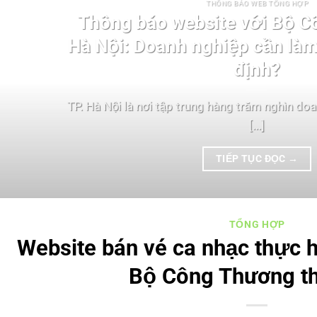
THÔNG BÁO WEB TỔNG HỢP
Thông báo website với Bộ C
Hà Nội: Doanh nghiệp cần làm
định?
TP. Hà Nội là nơi tập trung hàng trăm nghìn do
[...]
TIẾP TỤC ĐỌC
→
TỔNG HỢP
Website bán vé ca nhạc thực 
Bộ Công Thương t