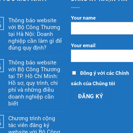
Your name
Thông báo website
6
8
với Bộ Công Thương
tại Hà Nội: Doanh
nghiệp cần làm gì để
Your email
đúng quy định?
Không
có
Thông báo website
6
bình
8
với Bộ Công Thương
luận
Đồng ý với các Chính
ở
tại TP. Hồ Chí Minh:
Thông
Hồ sơ, quy trình, chi
sách của Chúng tôi
báo
website
phí và những điều
với
doanh nghiệp cần
Bộ
Công
biết
Thương
Không
tại
có
Hà
Chương trình cộng
6
bình
Nội:
8
tác viên đăng ký
luận
Doanh
ở
nghiệp
website với Bộ Công