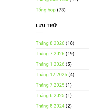
tử
tích
hợp
Tổng hợp
(73)
theo
Luật
Thương
mại
LƯU TRỮ
điện
tử
năm
2025
Tháng 8 2026
(18)
Tháng 7 2026
(19)
Tháng 1 2026
(5)
Tháng 12 2025
(4)
Tháng 7 2025
(1)
Tháng 6 2025
(1)
Tháng 8 2024
(2)