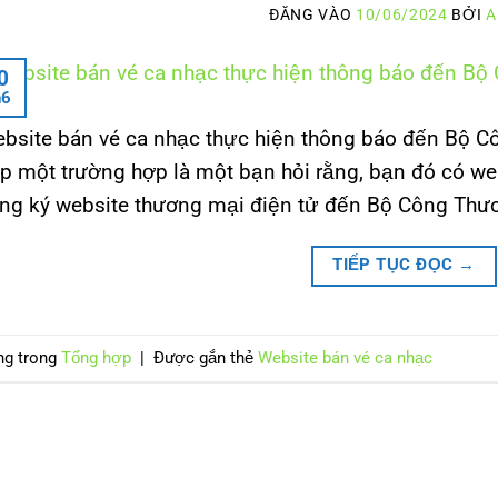
ĐĂNG VÀO
10/06/2024
BỞI
A
0
h6
bsite bán vé ca nhạc thực hiện thông báo đến Bộ C
p một trường hợp là một bạn hỏi rằng, bạn đó có web
ng ký website thương mại điện tử đến Bộ Công Thươ
TIẾP TỤC ĐỌC
→
ng trong
Tổng hợp
|
Được gắn thẻ
Website bán vé ca nhạc