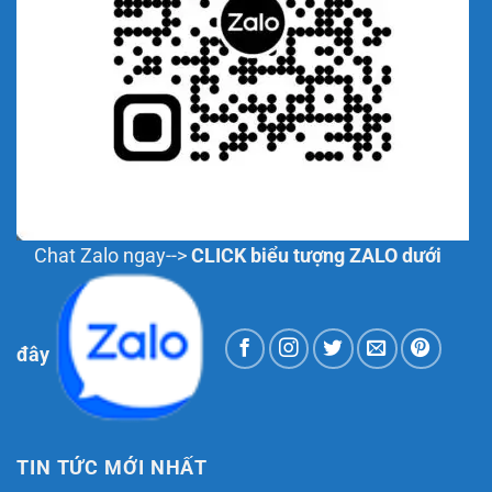
Chat Zalo ngay-->
CLICK biểu tượng ZALO dưới
đây
TIN TỨC MỚI NHẤT