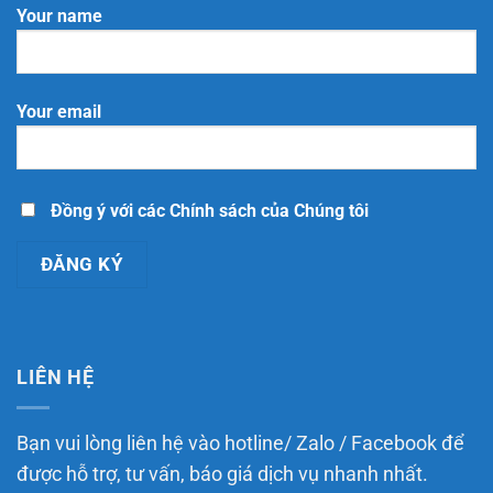
theo
hồ
thương
2025
Your name
Luật
sơ,
mại
Thương
thủ
điện
mại
tục
tử
điện
đăng
kinh
tử
ký
doanh
năm
nền
trực
Your email
2025
tảng
tiếp
thương
có
mại
chức
điện
năng
tử
đặt
tích
hàng
hợp
Đồng ý với các Chính sách của Chúng tôi
trực
tuyến
LIÊN HỆ
Bạn vui lòng liên hệ vào hotline/ Zalo / Facebook để
được hỗ trợ, tư vấn, báo giá dịch vụ nhanh nhất.