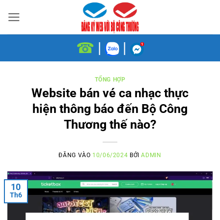
Bỏ
qua
nội
☎
|
|
dung
TỔNG HỢP
Website bán vé ca nhạc thực
hiện thông báo đến Bộ Công
Thương thế nào?
ĐĂNG VÀO
10/06/2024
BỞI
ADMIN
10
Th6