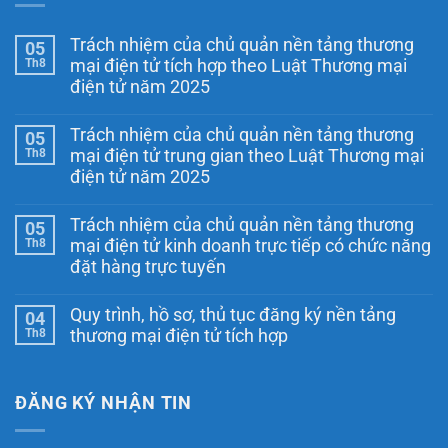
Trách nhiệm của chủ quản nền tảng thương
05
Th8
mại điện tử tích hợp theo Luật Thương mại
điện tử năm 2025
Không
có
Trách nhiệm của chủ quản nền tảng thương
05
bình
luận
Th8
mại điện tử trung gian theo Luật Thương mại
ở
điện tử năm 2025
Trách
nhiệm
Không
của
có
chủ
Trách nhiệm của chủ quản nền tảng thương
05
bình
quản
luận
Th8
mại điện tử kinh doanh trực tiếp có chức năng
nền
ở
tảng
đặt hàng trực tuyến
Trách
thương
nhiệm
Không
mại
của
có
điện
chủ
Quy trình, hồ sơ, thủ tục đăng ký nền tảng
04
bình
tử
quản
luận
Th8
tích
thương mại điện tử tích hợp
nền
ở
hợp
tảng
Trách
Không
theo
thương
nhiệm
có
Luật
mại
của
bình
Thương
điện
chủ
luận
ĐĂNG KÝ NHẬN TIN
mại
tử
ở
quản
điện
trung
Quy
nền
tử
gian
trình,
tảng
năm