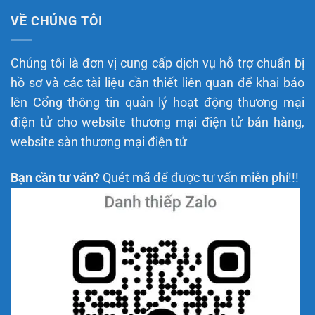
VỀ CHÚNG TÔI
Chúng tôi là đơn vị cung cấp dịch vụ hỗ trợ chuẩn bị
hồ sơ và các tài liệu cần thiết liên quan để khai báo
lên Cổng thông tin quản lý hoạt động thương mại
điện tử cho website thương mại điện tử bán hàng,
website sàn thương mại điện tử
Bạn cần tư vấn?
Quét mã để được tư vấn miễn phí!!!