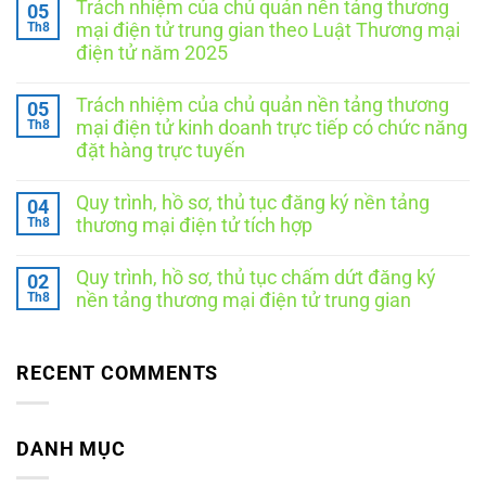
Trách nhiệm của chủ quản nền tảng thương
05
bình
luận
Th8
mại điện tử trung gian theo Luật Thương mại
ở
điện tử năm 2025
Trách
nhiệm
Không
của
có
chủ
Trách nhiệm của chủ quản nền tảng thương
05
bình
quản
luận
Th8
mại điện tử kinh doanh trực tiếp có chức năng
nền
ở
tảng
đặt hàng trực tuyến
Trách
thương
nhiệm
Không
mại
của
có
điện
chủ
Quy trình, hồ sơ, thủ tục đăng ký nền tảng
04
bình
tử
quản
luận
Th8
tích
thương mại điện tử tích hợp
nền
ở
hợp
tảng
Trách
Không
theo
thương
nhiệm
có
Luật
mại
Quy trình, hồ sơ, thủ tục chấm dứt đăng ký
02
của
bình
Thương
điện
chủ
luận
Th8
mại
nền tảng thương mại điện tử trung gian
tử
ở
quản
điện
trung
Quy
Không
nền
tử
gian
trình,
có
tảng
năm
theo
hồ
bình
thương
2025
Luật
sơ,
luận
RECENT COMMENTS
mại
Thương
ở
thủ
điện
mại
Quy
tục
tử
điện
trình,
đăng
kinh
tử
hồ
ký
doanh
năm
sơ,
DANH MỤC
nền
trực
2025
thủ
tảng
tiếp
tục
thương
có