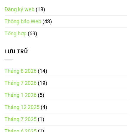
chấm
mại
chức
dứt
điện
năng
Đăng ký web
(18)
đăng
tử
đặt
ký
tích
hàng
nền
hợp
trực
Thông báo Web
(43)
tảng
tuyến
thương
mại
Tổng hợp
(69)
điện
tử
trung
gian
LƯU TRỮ
Tháng 8 2026
(14)
Tháng 7 2026
(19)
Tháng 1 2026
(5)
Tháng 12 2025
(4)
Tháng 7 2025
(1)
Tháng 6 2025
(1)