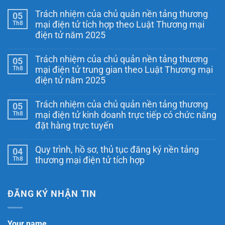
Trách nhiệm của chủ quản nền tảng thương
05
Th8
mại điện tử tích hợp theo Luật Thương mại
điện tử năm 2025
Không
có
Trách nhiệm của chủ quản nền tảng thương
05
bình
luận
Th8
mại điện tử trung gian theo Luật Thương mại
ở
điện tử năm 2025
Trách
nhiệm
Không
của
có
chủ
Trách nhiệm của chủ quản nền tảng thương
05
bình
quản
luận
Th8
mại điện tử kinh doanh trực tiếp có chức năng
nền
ở
tảng
đặt hàng trực tuyến
Trách
thương
nhiệm
Không
mại
của
có
điện
chủ
Quy trình, hồ sơ, thủ tục đăng ký nền tảng
04
bình
tử
quản
luận
Th8
tích
thương mại điện tử tích hợp
nền
ở
hợp
tảng
Trách
Không
theo
thương
nhiệm
có
Luật
mại
của
bình
Thương
điện
chủ
luận
ĐĂNG KÝ NHẬN TIN
mại
tử
ở
quản
điện
trung
Quy
nền
tử
gian
trình,
tảng
năm
theo
hồ
thương
2025
Your name
Luật