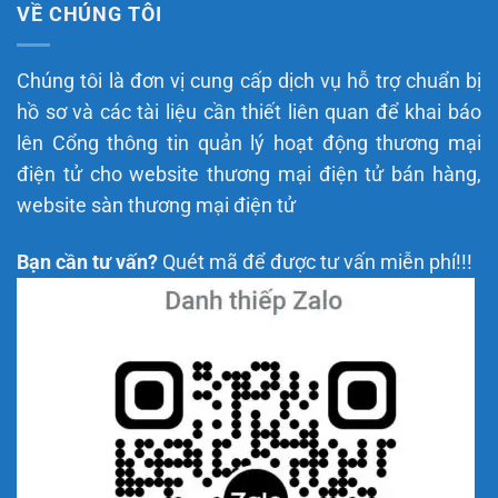
VỀ CHÚNG TÔI
Chúng tôi là đơn vị cung cấp dịch vụ hỗ trợ chuẩn bị
hồ sơ và các tài liệu cần thiết liên quan để khai báo
lên Cổng thông tin quản lý hoạt động thương mại
điện tử cho website thương mại điện tử bán hàng,
website sàn thương mại điện tử
Bạn cần tư vấn?
Quét mã để được tư vấn miễn phí!!!