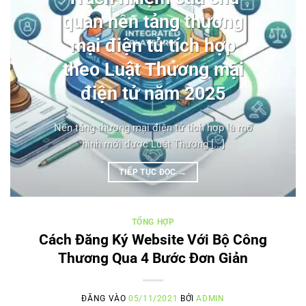
quản nền tảng thương
mại điện tử tích hợp
theo Luật Thương mại
điện tử năm 2025
Nền tảng thương mại điện tử tích hợp là mô
hình mới được Luật Thương [...]
TIẾP TỤC ĐỌC
→
TỔNG HỢP
Cách Đăng Ký Website Với Bộ Công
Thương Qua 4 Bước Đơn Giản
ĐĂNG VÀO
05/11/2021
BỞI
ADMIN