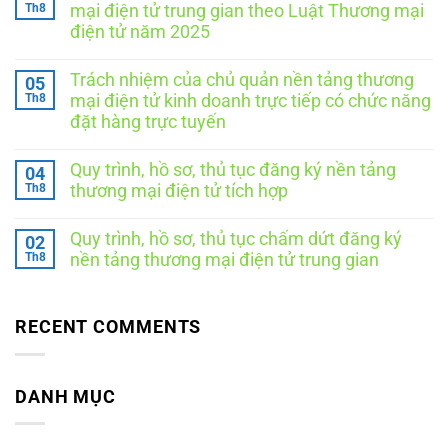
luận
Th8
mại điện tử trung gian theo Luật Thương mại
ở
điện tử năm 2025
Trách
nhiệm
Không
của
có
chủ
Trách nhiệm của chủ quản nền tảng thương
05
bình
quản
luận
Th8
mại điện tử kinh doanh trực tiếp có chức năng
nền
ở
tảng
đặt hàng trực tuyến
Trách
thương
nhiệm
Không
mại
của
có
điện
chủ
Quy trình, hồ sơ, thủ tục đăng ký nền tảng
04
bình
tử
quản
luận
Th8
tích
thương mại điện tử tích hợp
nền
ở
hợp
tảng
Trách
Không
theo
thương
nhiệm
có
Luật
mại
Quy trình, hồ sơ, thủ tục chấm dứt đăng ký
02
của
bình
Thương
điện
chủ
luận
Th8
mại
nền tảng thương mại điện tử trung gian
tử
ở
quản
điện
trung
Quy
Không
nền
tử
gian
trình,
có
tảng
năm
theo
hồ
bình
thương
2025
Luật
sơ,
luận
RECENT COMMENTS
mại
Thương
ở
thủ
điện
mại
Quy
tục
tử
điện
trình,
đăng
kinh
tử
hồ
ký
doanh
năm
sơ,
DANH MỤC
nền
trực
2025
thủ
tảng
tiếp
tục
thương
có
chấm
mại
chức