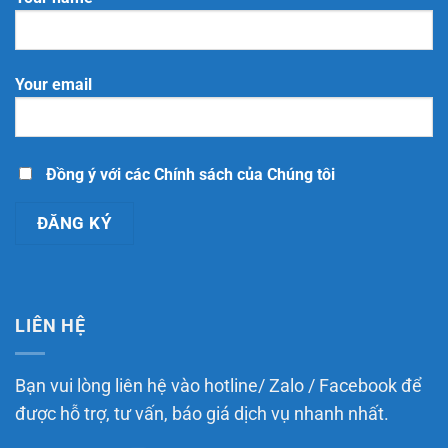
sơ,
mại
Thương
thủ
điện
mại
tục
tử
điện
đăng
kinh
tử
ký
doanh
năm
nền
trực
Your email
2025
tảng
tiếp
thương
có
mại
chức
điện
năng
tử
đặt
tích
hàng
hợp
Đồng ý với các Chính sách của Chúng tôi
trực
tuyến
LIÊN HỆ
Bạn vui lòng liên hệ vào hotline/ Zalo / Facebook để
được hỗ trợ, tư vấn, báo giá dịch vụ nhanh nhất.