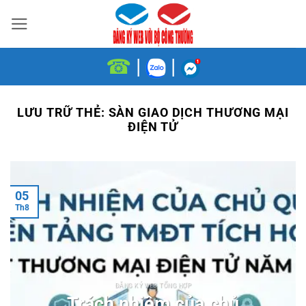
Bỏ
qua
nội
☎
|
|
dung
LƯU TRỮ THẺ:
SÀN GIAO DỊCH THƯƠNG MẠI
ĐIỆN TỬ
05
Th8
ĐĂNG KÝ WEB TỔNG HỢP
Trách nhiệm của chủ