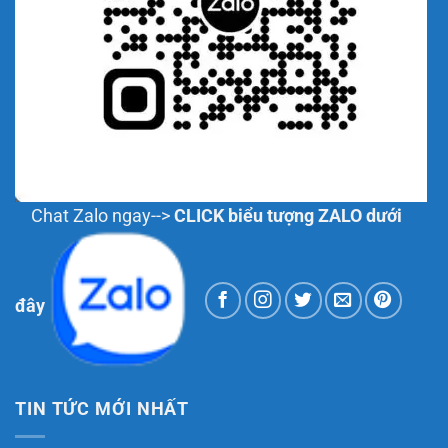
Chat Zalo ngay-->
CLICK biểu tượng ZALO dưới
đây
TIN TỨC MỚI NHẤT