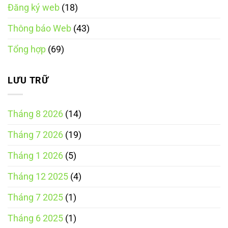
dứt
điện
năng
Đăng ký web
(18)
đăng
tử
đặt
ký
tích
hàng
nền
hợp
trực
Thông báo Web
(43)
tảng
tuyến
thương
mại
Tổng hợp
(69)
điện
tử
trung
gian
LƯU TRỮ
Tháng 8 2026
(14)
Tháng 7 2026
(19)
Tháng 1 2026
(5)
Tháng 12 2025
(4)
Tháng 7 2025
(1)
Tháng 6 2025
(1)