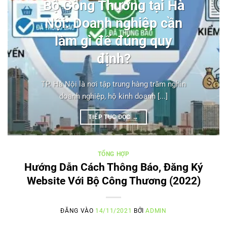
Bộ Công Thương tại Hà
Nội: Doanh nghiệp cần
làm gì để đúng quy
định?
TP. Hà Nội là nơi tập trung hàng trăm nghìn
doanh nghiệp, hộ kinh doanh [...]
TIẾP TỤC ĐỌC
→
TỔNG HỢP
Hướng Dẫn Cách Thông Báo, Đăng Ký
Website Với Bộ Công Thương (2022)
ĐĂNG VÀO
14/11/2021
BỞI
ADMIN