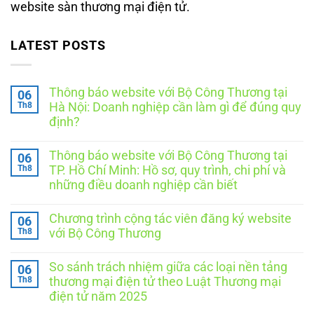
website sàn thương mại điện tử.
LATEST POSTS
Thông báo website với Bộ Công Thương tại
06
Th8
Hà Nội: Doanh nghiệp cần làm gì để đúng quy
định?
Không
có
Thông báo website với Bộ Công Thương tại
06
bình
luận
Th8
TP. Hồ Chí Minh: Hồ sơ, quy trình, chi phí và
ở
những điều doanh nghiệp cần biết
Thông
báo
Không
website
có
với
Chương trình cộng tác viên đăng ký website
06
bình
Bộ
luận
Th8
với Bộ Công Thương
Công
ở
Thương
Thông
Không
tại
báo
có
Hà
So sánh trách nhiệm giữa các loại nền tảng
06
website
bình
Nội:
với
luận
Th8
thương mại điện tử theo Luật Thương mại
Doanh
ở
Bộ
nghiệp
điện tử năm 2025
Chương
Công
cần
trình
Thương
Không
làm