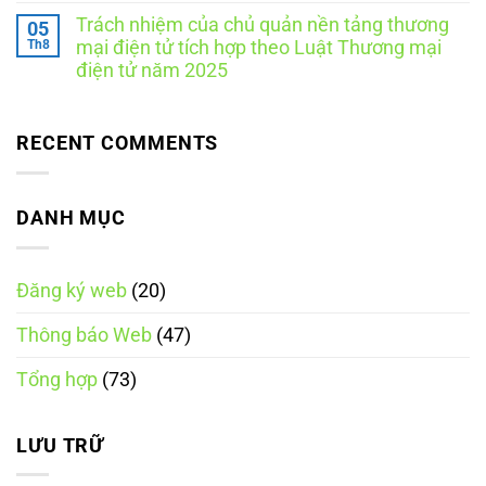
cộng
tại
có
gì
tác
TP.
Trách nhiệm của chủ quản nền tảng thương
05
bình
để
viên
Hồ
luận
Th8
đúng
mại điện tử tích hợp theo Luật Thương mại
đăng
Chí
ở
quy
ký
Minh:
điện tử năm 2025
So
định?
website
Hồ
sánh
Không
với
sơ,
trách
có
Bộ
quy
nhiệm
bình
Công
trình,
giữa
luận
RECENT COMMENTS
Thương
chi
các
ở
phí
loại
Trách
và
nền
nhiệm
những
tảng
của
điều
thương
chủ
DANH MỤC
doanh
mại
quản
nghiệp
điện
nền
cần
tử
tảng
biết
theo
thương
Luật
Đăng ký web
(20)
mại
Thương
điện
mại
tử
điện
Thông báo Web
(47)
tích
tử
hợp
năm
theo
2025
Tổng hợp
(73)
Luật
Thương
mại
điện
tử
LƯU TRỮ
năm
2025