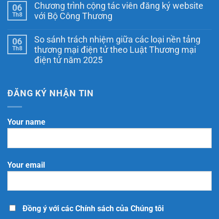
có
với
Chương trình cộng tác viên đăng ký website
06
bình
Bộ
luận
Th8
với Bộ Công Thương
Công
ở
Thương
Thông
Không
tại
báo
có
Hà
So sánh trách nhiệm giữa các loại nền tảng
06
website
bình
Nội:
với
luận
Th8
thương mại điện tử theo Luật Thương mại
Doanh
ở
Bộ
nghiệp
điện tử năm 2025
Chương
Công
cần
trình
Thương
Không
làm
cộng
tại
có
gì
tác
TP.
bình
để
viên
Hồ
luận
ĐĂNG KÝ NHẬN TIN
đúng
đăng
Chí
ở
quy
ký
Minh:
So
định?
website
Hồ
sánh
với
sơ,
trách
Your name
Bộ
quy
nhiệm
Công
trình,
giữa
Thương
chi
các
phí
loại
và
nền
những
tảng
Your email
điều
thương
doanh
mại
nghiệp
điện
cần
tử
biết
theo
Luật
Thương
Đồng ý với các Chính sách của Chúng tôi
mại