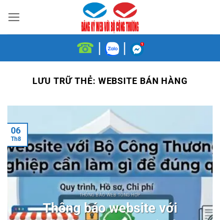
Bỏ
qua
nội
☎
|
|
dung
LƯU TRỮ THẺ:
WEBSITE BÁN HÀNG
06
Th8
THÔNG BÁO WEB TỔNG HỢP
Thông báo website với