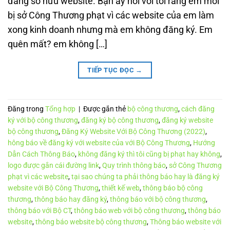
đang sở hữu website. Bạn ấy nói với tôi rằng em mới
bị sở Công Thương phạt vì các website của em làm
xong kinh doanh nhưng mà em không đăng ký. Em
quên mất? em không […]
TIẾP TỤC ĐỌC
→
Đăng trong
Tổng hợp
|
Được gắn thẻ
bộ công thương
,
cách đăng
ký với bộ công thương
,
đăng ký bộ công thương
,
đăng ký website
bộ công thương
,
Đăng Ký Website Với Bộ Công Thương (2022)
,
hông báo về đăng ký với website của với Bộ Công Thương
,
Hướng
Dẫn Cách Thông Báo
,
không đăng ký thì tôi cũng bị phạt hay không
,
logo được gắn cái đường link
,
Quy trình thông báo
,
sở Công Thương
phạt vì các website
,
tại sao chúng ta phải thông báo hay là đăng ký
website với Bộ Công Thương
,
thiết kế web
,
thông báo bộ công
thương
,
thông báo hay đăng ký
,
thông báo với bộ công thương
,
thông báo với Bộ CT
,
thông báo web với bộ công thương
,
thông báo
website
,
thông báo website bộ công thương
,
Thông báo website với