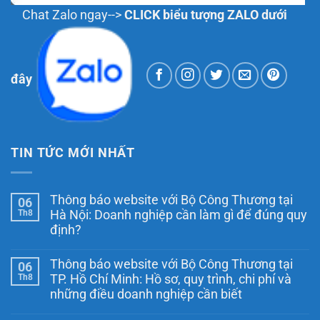
Chat Zalo ngay-->
CLICK biểu tượng ZALO dưới
đây
TIN TỨC MỚI NHẤT
Thông báo website với Bộ Công Thương tại
06
Th8
Hà Nội: Doanh nghiệp cần làm gì để đúng quy
định?
Không
có
Thông báo website với Bộ Công Thương tại
06
bình
luận
Th8
TP. Hồ Chí Minh: Hồ sơ, quy trình, chi phí và
ở
những điều doanh nghiệp cần biết
Thông
báo
Không
website