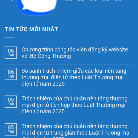
TIN TỨC MỚI NHẤT
Chương trình cộng tác viên đăng ký website
06
Th8
với Bộ Công Thương
Không
có
So sánh trách nhiệm giữa các loại nền tảng
06
bình
luận
Th8
thương mại điện tử theo Luật Thương mại
ở
điện tử năm 2025
Chương
trình
Không
cộng
có
tác
Trách nhiệm của chủ quản nền tảng thương
05
bình
viên
luận
Th8
mại điện tử tích hợp theo Luật Thương mại
đăng
ở
ký
điện tử năm 2025
So
website
sánh
Không
với
trách
có
Bộ
nhiệm
Trách nhiệm của chủ quản nền tảng thương
05
bình
Công
giữa
luận
Th8
Thương
mại điện tử trung gian theo Luật Thương mại
các
ở
loại