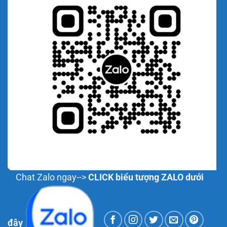
Chat Zalo ngay-->
CLICK biểu tượng ZALO dưới
đây