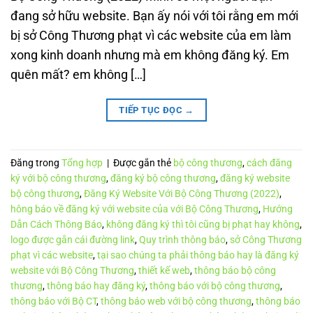
đang sở hữu website. Bạn ấy nói với tôi rằng em mới
bị sở Công Thương phạt vì các website của em làm
xong kinh doanh nhưng mà em không đăng ký. Em
quên mất? em không […]
TIẾP TỤC ĐỌC
→
Đăng trong
Tổng hợp
|
Được gắn thẻ
bộ công thương
,
cách đăng
ký với bộ công thương
,
đăng ký bộ công thương
,
đăng ký website
bộ công thương
,
Đăng Ký Website Với Bộ Công Thương (2022)
,
hông báo về đăng ký với website của với Bộ Công Thương
,
Hướng
Dẫn Cách Thông Báo
,
không đăng ký thì tôi cũng bị phạt hay không
,
logo được gắn cái đường link
,
Quy trình thông báo
,
sở Công Thương
phạt vì các website
,
tại sao chúng ta phải thông báo hay là đăng ký
website với Bộ Công Thương
,
thiết kế web
,
thông báo bộ công
thương
,
thông báo hay đăng ký
,
thông báo với bộ công thương
,
thông báo với Bộ CT
,
thông báo web với bộ công thương
,
thông báo