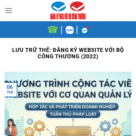
Bỏ
qua
nội
☎
|
|
dung
LƯU TRỮ THẺ:
ĐĂNG KÝ WEBSITE VỚI BỘ
CÔNG THƯƠNG (2022)
06
Th8