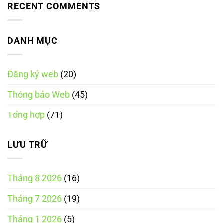
quản
điện
luận
RECENT COMMENTS
tích
nền
tử
ở
hợp
tảng
năm
Trách
theo
thương
2025
nhiệm
Luật
mại
của
Thương
điện
chủ
DANH MỤC
mại
tử
quản
điện
trung
nền
tử
gian
tảng
năm
theo
thương
2025
Luật
Đăng ký web
(20)
mại
Thương
điện
mại
tử
điện
Thông báo Web
(45)
kinh
tử
doanh
năm
trực
2025
Tổng hợp
(71)
tiếp
có
chức
năng
đặt
LƯU TRỮ
hàng
trực
tuyến
Tháng 8 2026
(16)
Tháng 7 2026
(19)
Tháng 1 2026
(5)