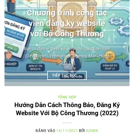
ĐĂNG KÝ WEB THÔNG BÁO WEB TỔNG HỢP
Chương trình cộng tác
viên đăng ký website
với Bộ Công Thương
Bạn là đơn vị thiết kế website, lập trình viên
(Developer), Freelancer, Agency Marketing,
SEO, [...]
TIẾP TỤC ĐỌC
→
TỔNG HỢP
Hướng Dẫn Cách Thông Báo, Đăng Ký
Website Với Bộ Công Thương (2022)
ĐĂNG VÀO
14/11/2021
BỞI
ADMIN