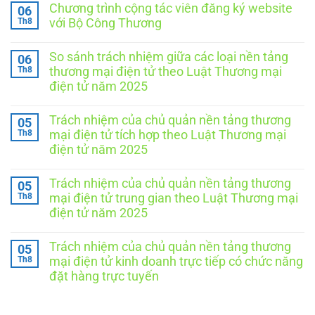
Chương trình cộng tác viên đăng ký website
06
Th8
với Bộ Công Thương
Không
có
So sánh trách nhiệm giữa các loại nền tảng
06
bình
luận
Th8
thương mại điện tử theo Luật Thương mại
ở
điện tử năm 2025
Chương
trình
Không
cộng
có
tác
Trách nhiệm của chủ quản nền tảng thương
05
bình
viên
luận
Th8
mại điện tử tích hợp theo Luật Thương mại
đăng
ở
ký
điện tử năm 2025
So
website
sánh
Không
với
trách
có
Bộ
nhiệm
Trách nhiệm của chủ quản nền tảng thương
05
bình
Công
giữa
luận
Th8
Thương
mại điện tử trung gian theo Luật Thương mại
các
ở
loại
điện tử năm 2025
Trách
nền
nhiệm
Không
tảng
của
có
thương
chủ
Trách nhiệm của chủ quản nền tảng thương
05
bình
mại
quản
luận
Th8
điện
mại điện tử kinh doanh trực tiếp có chức năng
nền
ở
tử
tảng
đặt hàng trực tuyến
Trách
theo
thương
nhiệm
Luật
Không
mại
của
Thương
có
điện
chủ
mại
bình
tử