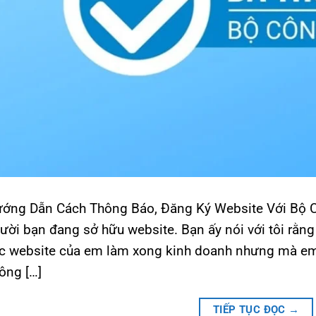
ớng Dẫn Cách Thông Báo, Đăng Ký Website Với Bộ 
ười bạn đang sở hữu website. Bạn ấy nói với tôi rằn
c website của em làm xong kinh doanh nhưng mà e
ông […]
TIẾP TỤC ĐỌC
→