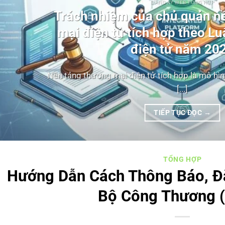
ĐĂNG KÝ WEB TỔNG HỢP
Trách nhiệm của chủ quản n
mại điện tử tích hợp theo L
điện tử năm 20
Nền tảng thương mại điện tử tích hợp là mô h
[...]
TIẾP TỤC ĐỌC
→
TỔNG HỢP
Hướng Dẫn Cách Thông Báo, Đ
Bộ Công Thương 