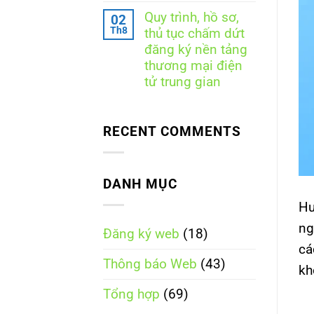
quản
mại
có
nền
điện
Quy trình, hồ sơ,
02
bình
tảng
tử
Th8
thủ tục chấm dứt
luận
thương
năm
ở
mại
đăng ký nền tảng
2025
Quy
điện
thương mại điện
trình,
tử
hồ
kinh
tử trung gian
sơ,
doanh
Không
thủ
trực
có
tục
tiếp
bình
đăng
có
RECENT COMMENTS
luận
ký
chức
ở
nền
năng
Quy
tảng
đặt
trình,
thương
hàng
hồ
mại
trực
DANH MỤC
sơ,
điện
tuyến
thủ
tử
Hư
tục
tích
chấm
hợp
ng
Đăng ký web
(18)
dứt
đăng
cá
ký
Thông báo Web
(43)
nền
kh
tảng
thương
Tổng hợp
(69)
mại
điện