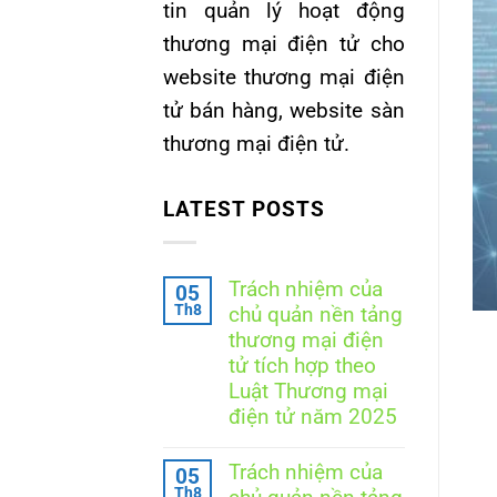
tin quản lý hoạt động
thương mại điện tử cho
G KÝ WEB TỔNG HỢP
 thủ tục chấm dứt đăng ký
website thương mại điện
 mại điện tử trung gian
tử bán hàng, website sàn
thương mại điện tử.
ủ quản nền tảng thương mại điện tử trung
gian [...]
LATEST POSTS
ẾP TỤC ĐỌC
→
Trách nhiệm của
05
Th8
chủ quản nền tảng
thương mại điện
tử tích hợp theo
Luật Thương mại
điện tử năm 2025
Không
có
Trách nhiệm của
05
bình
Th8