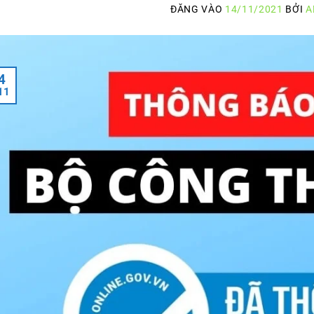
ĐĂNG VÀO
14/11/2021
BỞI
A
4
11