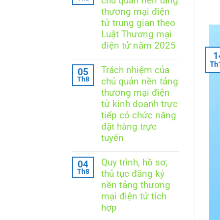
chủ quản nền tảng
luận
ở
thương mại điện
Trách
tử trung gian theo
nhiệm
của
Luật Thương mại
chủ
điện tử năm 2025
quản
1
nền
Không
tảng
Th
có
Trách nhiệm của
05
thương
bình
mại
Th8
chủ quản nền tảng
luận
điện
ở
thương mại điện
tử
Trách
tích
tử kinh doanh trực
nhiệm
hợp
của
tiếp có chức năng
theo
chủ
đặt hàng trực
Luật
quản
Thương
nền
tuyến
mại
tảng
điện
Không
thương
tử
có
mại
Quy trình, hồ sơ,
04
năm
bình
điện
Th8
thủ tục đăng ký
2025
luận
tử
ở
trung
nền tảng thương
Trách
gian
mại điện tử tích
nhiệm
theo
của
hợp
Luật
chủ
Thương
Không