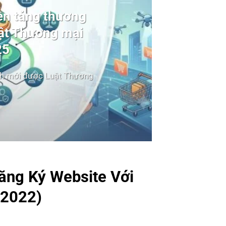
ền tảng thương
uật Thương mại
25
ình mới được Luật Thương
ăng Ký Website Với
(2022)