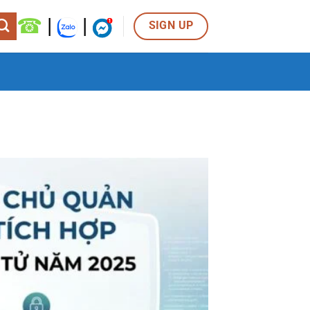
☎
|
|
SIGN UP