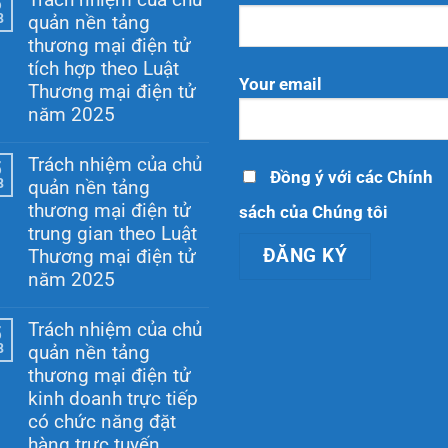
5
8
quản nền tảng
thương mại điện tử
tích hợp theo Luật
Your email
Thương mại điện tử
năm 2025
Không
có
Trách nhiệm của chủ
5
bình
Đồng ý với các Chính
8
quản nền tảng
luận
ở
thương mại điện tử
sách của Chúng tôi
Trách
trung gian theo Luật
nhiệm
của
Thương mại điện tử
chủ
năm 2025
quản
nền
Không
tảng
có
Trách nhiệm của chủ
5
thương
bình
mại
8
quản nền tảng
luận
điện
ở
thương mại điện tử
tử
Trách
tích
kinh doanh trực tiếp
nhiệm
hợp
của
có chức năng đặt
theo
chủ
hàng trực tuyến
Luật
quản