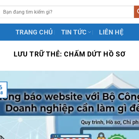
TRANG CHỦ
TIN TỨC
LIÊN HỆ
LƯU TRỮ THẺ:
CHẤM DỨT HỒ SƠ
6
h8