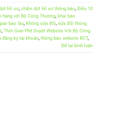
dứt hồ sơ
,
chấm dứt hồ sơ thông báo
,
Điều 10
án hàng với Bộ Công Thương
,
khai báo
gian bao lâu
,
Không sửa đổi
,
sửa đổi thông
ơ
,
Thời Gian Phê Duyệt Website Với Bộ Công
uả đăng ký tài khoản
,
thông báo website BCT
,
Để lại bình luận