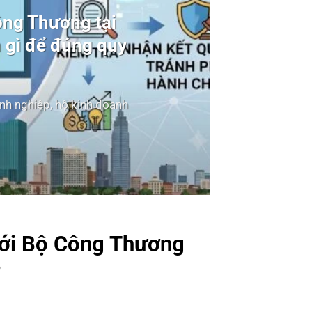
ông Thương tại
 gì để đúng quy
anh nghiệp, hộ kinh doanh
Với Bộ Công Thương
?