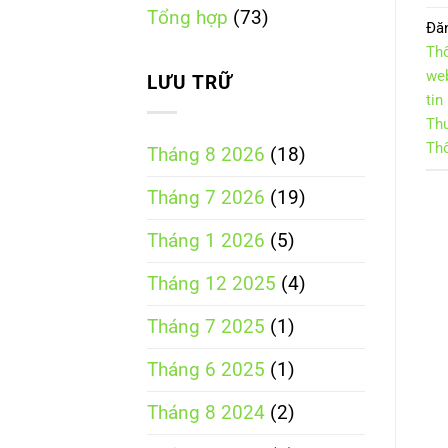
hợp
Tổng hợp
(73)
theo
Đă
Luật
Thô
Thương
mại
web
LƯU TRỮ
điện
tin
tử
năm
Th
2025
Thô
Tháng 8 2026
(18)
Tháng 7 2026
(19)
Tháng 1 2026
(5)
Tháng 12 2025
(4)
Tháng 7 2025
(1)
Tháng 6 2025
(1)
Tháng 8 2024
(2)