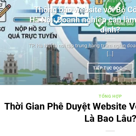
THÔNG BÁO WEB TỔNG HỢP
Thông báo website với Bộ C
Hà Nội: Doanh nghiệp cần làm
định?
TP. Hà Nội là nơi tập trung hàng trăm nghìn do
[...]
TIẾP TỤC ĐỌC
→
TỔNG HỢP
Thời Gian Phê Duyệt Website 
Là Bao Lâu