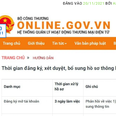
ĐĂNG VÀO
20/11/2021
BỞI
A
0
11