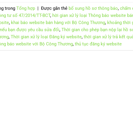
ng trong
Tổng hợp
|
Được gắn thẻ
bổ sung hồ sơ thông báo
,
chấm 
ng tư số 47/2014/TT-BCT
,
hời gian xử lý loại Thông báo website b
site
,
khai báo website bán hàng với Bộ Công Thương
,
khoảng thời 
 nếu bạn được yêu cầu sửa đổi
,
Thời gian cho phép bạn nộp lại hồ s
ương
,
Thời gian xử lý loại Đăng ký website
,
thời gian xử lý trả kết q
ng báo website với Bộ Công Thương
,
thủ tục đăng ký website