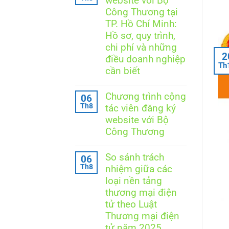
website với Bộ
luận
ở
Công Thương tại
Thông
TP. Hồ Chí Minh:
báo
website
Hồ sơ, quy trình,
với
chi phí và những
Bộ
2
Công
điều doanh nghiệp
Th
Thương
cần biết
tại
Hà
Không
Nội:
có
Chương trình cộng
06
Doanh
bình
Th8
nghiệp
tác viên đăng ký
luận
cần
ở
website với Bộ
làm
Thông
Công Thương
gì
báo
để
website
Không
đúng
với
có
quy
So sánh trách
Bộ
06
bình
định?
Công
Th8
nhiệm giữa các
luận
Thương
ở
loại nền tảng
tại
Chương
TP.
thương mại điện
trình
Hồ
cộng
tử theo Luật
Chí
tác
Minh:
Thương mại điện
viên
Hồ
đăng
tử năm 2025