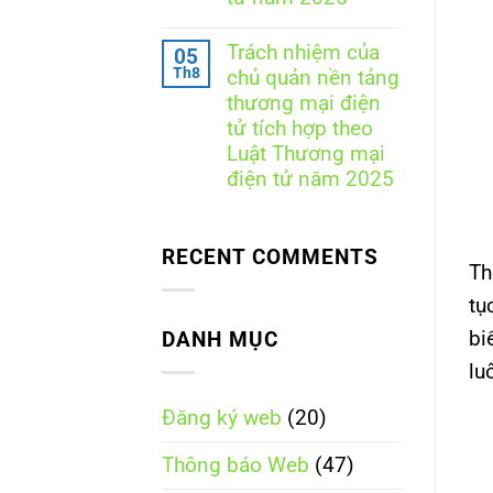
sơ,
ký
quy
Không
website
trình,
có
với
Trách nhiệm của
05
chi
bình
Bộ
Th8
phí
chủ quản nền tảng
luận
Công
và
ở
Thương
thương mại điện
những
So
tử tích hợp theo
điều
sánh
doanh
trách
Luật Thương mại
nghiệp
nhiệm
điện tử năm 2025
cần
giữa
biết
các
Không
loại
có
nền
bình
tảng
RECENT COMMENTS
luận
Th
thương
ở
mại
Trách
tụ
điện
nhiệm
tử
của
bi
DANH MỤC
theo
chủ
Luật
quản
lu
Thương
nền
mại
tảng
điện
Đăng ký web
(20)
thương
tử
mại
năm
điện
Thông báo Web
(47)
2025
tử
tích