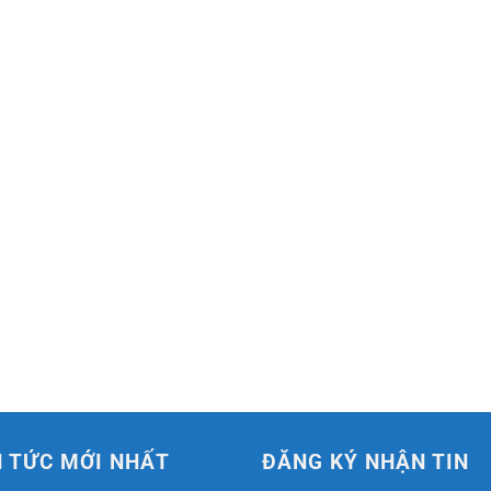
N TỨC MỚI NHẤT
ĐĂNG KÝ NHẬN TIN