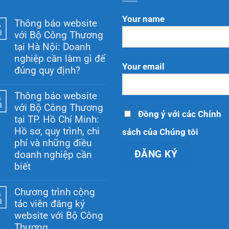
Your name
Thông báo website
6
8
với Bộ Công Thương
tại Hà Nội: Doanh
nghiệp cần làm gì để
Your email
đúng quy định?
Không
có
Thông báo website
6
bình
8
với Bộ Công Thương
luận
Đồng ý với các Chính
ở
tại TP. Hồ Chí Minh:
Thông
Hồ sơ, quy trình, chi
sách của Chúng tôi
báo
website
phí và những điều
với
doanh nghiệp cần
Bộ
Công
biết
Thương
Không
tại
có
Hà
Chương trình cộng
6
bình
Nội:
8
tác viên đăng ký
luận
Doanh
ở
nghiệp
website với Bộ Công
Thông
cần
Thương
báo