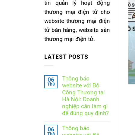
G KÝ WEB TỔNG HỢP
tin quản lý hoạt động
chủ quản nền tảng thương
thương mại điện tử cho
hợp theo Luật Thương mại
website thương mại điện
 tử năm 2025
tử bán hàng, website sàn
thương mại điện tử.
tích hợp là mô hình mới được Luật Thương
[...]
LATEST POSTS
ẾP TỤC ĐỌC
→
Thông báo
06
Th8
website với Bộ
Công Thương tại
Hà Nội: Doanh
nghiệp cần làm gì
để đúng quy định?
Không
có
Thông báo
06
bình
Th8