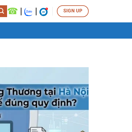
☎
|
|
SIGN UP