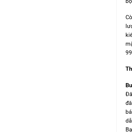
bộ
Cò
lư
ki
mậ
9
Th
Bư
Đă
đă
bá
dẫ
Bạ