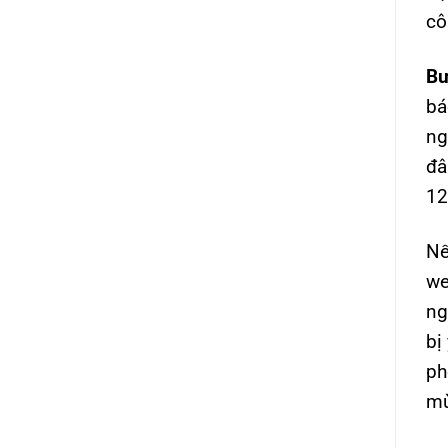
cô
Bư
bá
ng
đâ
12
Nế
we
ng
bị
ph
mừ