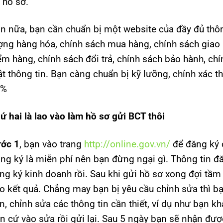
 hồ sơ.
n nữa, bạn cần chuẩn bị một website của đầy đủ thôn
ợng hàng hóa, chính sách mua hàng, chính sách giao n
ểm hàng, chính sách đổi trả, chính sách bảo hành, ch
t thông tin. Bạn càng chuẩn bị kỹ lưỡng, chính xác th
9%
ứ hai là lao vào làm hồ sơ gửi BCT thôi
ớc 1
, bạn vào trang
http://online.gov.vn/
để đăng ký 
ng ký là miễn phí nên bạn đừng ngại gì. Thông tin đăn
ng ký kinh doanh rồi. Sau khi gửi hồ sơ xong đợi tầ
o kết quả. Chẳng may bạn bị yêu cầu chỉnh sửa thì 
n, chỉnh sửa các thông tin cần thiết, ví dụ như bạn kh
n cứ vào sửa rồi gửi lại. Sau 5 ngày bạn sẽ nhận đư