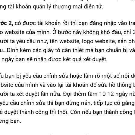
ng tài khoản quản lý thương mại điện tử.
ớc 2,
có được tài khoản rồi thì bạn đăng nhập vào tra
o website của mình. Ở bước này không khó đâu, chỉ 3
ười ta yêu cầu như, tên website, logo website, sản p
u…Đính kèm các giấy tờ cần thiết mà bạn chuẩn bị vào
 ngày bạn sẽ nhận được kết quả xét duyệt.
u bạn bị yêu cầu chỉnh sửa hoặc làm rõ một số nội du
bsite của mình và vào lại tài khoản để sửa hồ thông b
ười ta xét duyệt lần nữa. Đợi thêm tầm 10-12 ngày n
 yêu cầu chỉnh sửa thì bạn đừng nản, tiếp tục cố gắng
ê duyệt thành công thì thôi. Còn nếu bạn thành công l
ng bạn.