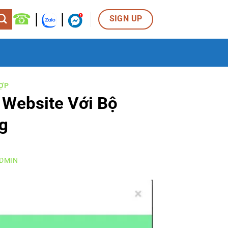
☎
|
|
SIGN UP
ỢP
Website Với Bộ
g
DMIN