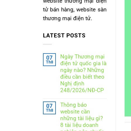
website thương mại điện
tử bán hàng, website sàn
thương mại điện tử.
LATEST POSTS
Ngày Thương mại
07
Th8
điện tử quốc gia là
ngày nào? Những
điều cần biết theo
Nghị định
248/2026/NĐ-CP
Không
có
Thông báo
07
bình
Th8
website cần
luận
ở
những tài liệu gì?
Ngày
8 tài liệu doanh
Thương
mại