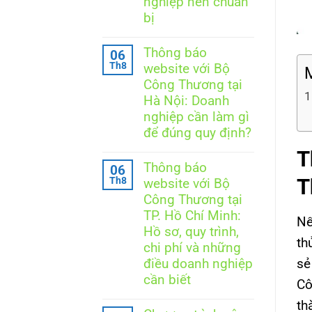
nghiệp nên chuẩn
điện
bị
tử
quốc
Không
gia
có
Thông báo
06
là
bình
ngày
Th8
website với Bộ
luận
M
nào?
ở
Công Thương tại
Những
Thông
điều
Hà Nội: Doanh
báo
cần
website
nghiệp cần làm gì
biết
cần
để đúng quy định?
theo
những
Nghị
tài
Không
T
định
liệu
có
248/2026/NĐ-
Thông báo
06
gì?
bình
CP
8
T
Th8
website với Bộ
luận
tài
ở
Công Thương tại
liệu
Thông
doanh
TP. Hồ Chí Minh:
báo
Nế
nghiệp
website
Hồ sơ, quy trình,
nên
với
th
chi phí và những
chuẩn
Bộ
bị
Công
sẻ
điều doanh nghiệp
Thương
cần biết
Cô
tại
Hà
Không
th
Nội:
có