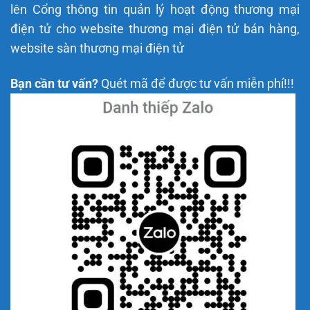
lên Cổng thông tin quản lý hoạt động thương mại
điện tử cho website thương mại điện tử bán hàng,
website sàn thương mại điện tử
Bạn cần tư vấn?
Quét mã để được tư vấn miễn phí!!!