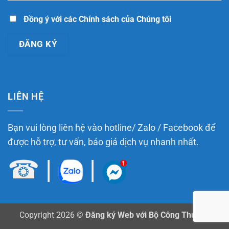
làm
gì
để
Đồng ý với các Chính sách của Chúng tôi
đúng
quy
định?
LIÊN HỆ
Bạn vui lòng liên hệ vào hotline/ Zalo / Facebook để
được hỗ trợ, tư vấn, báo giá dịch vụ nhanh nhất.
☎
|
|
Copyright 2026 ©
Đăng ký Web với Bộ Công Thương