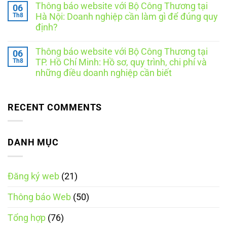
Thương
có
thông
Thông báo website với Bộ Công Thương tại
06
mại
bình
báo
điện
luận
Th8
Hà Nội: Doanh nghiệp cần làm gì để đúng quy
hay
ở
tử
đăng
định?
Thông
quốc
ký?
báo
gia
Không
website
là
có
cần
ngày
Thông báo website với Bộ Công Thương tại
06
bình
những
nào?
luận
Th8
TP. Hồ Chí Minh: Hồ sơ, quy trình, chi phí và
tài
Những
ở
liệu
điều
những điều doanh nghiệp cần biết
Thông
gì?
cần
báo
Không
8
biết
website
có
tài
theo
với
bình
liệu
Nghị
Bộ
luận
RECENT COMMENTS
doanh
định
Công
ở
nghiệp
248/2026/NĐ-
Thương
Thông
nên
CP
tại
báo
chuẩn
Hà
website
bị
Nội:
với
DANH MỤC
Doanh
Bộ
nghiệp
Công
cần
Thương
làm
tại
gì
Đăng ký web
(21)
TP.
để
Hồ
đúng
Chí
quy
Thông báo Web
(50)
Minh:
định?
Hồ
sơ,
Tổng hợp
(76)
quy
trình,