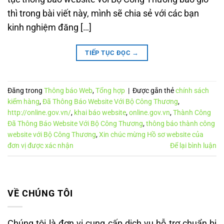
thì trong bài viết này, mình sẽ chia sẻ với các bạn
kinh nghiệm đăng […]
TIẾP TỤC ĐỌC
→
Đăng trong
Thông báo Web
,
Tổng hợp
|
Được gắn thẻ
chính sách
kiểm hàng
,
Đã Thông Báo Website Với Bộ Công Thương
,
http://online.gov.vn/
,
khai báo website
,
online.gov.vn
,
Thành Công
Đã Thông Báo Website Với Bộ Công Thương
,
thông báo thành công
website với Bộ Công Thương
,
Xin chúc mừng Hồ sơ website của
đơn vị được xác nhận
Để lại bình luận
VỀ CHÚNG TÔI
Chúng tôi là đơn vị cung cấp dịch vụ hỗ trợ chuẩn bị