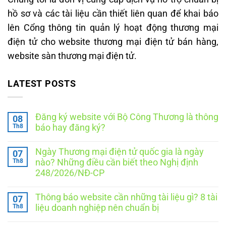
hồ sơ và các tài liệu cần thiết liên quan để khai báo
lên Cổng thông tin quản lý hoạt động thương mại
điện tử cho website thương mại điện tử bán hàng,
website sàn thương mại điện tử.
LATEST POSTS
Đăng ký website với Bộ Công Thương là thông
08
Th8
báo hay đăng ký?
Không
có
Ngày Thương mại điện tử quốc gia là ngày
07
bình
luận
Th8
nào? Những điều cần biết theo Nghị định
ở
248/2026/NĐ-CP
Đăng
ký
Không
website
có
với
Thông báo website cần những tài liệu gì? 8 tài
07
bình
Bộ
luận
Th8
liệu doanh nghiệp nên chuẩn bị
Công
ở
Thương
Ngày
Không
là