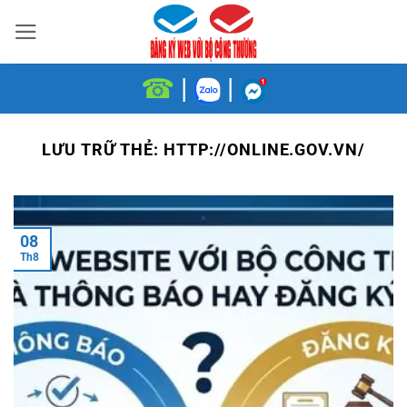
Bỏ
qua
nội
☎
|
|
dung
LƯU TRỮ THẺ:
HTTP://ONLINE.GOV.VN/
08
Th8