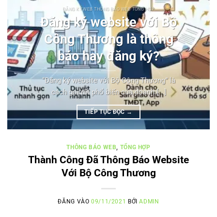
ĐĂNG KÝ WEB THÔNG BÁO WEB TỔNG HỢP
Đăng ký website với Bộ
Công Thương là thông
báo hay đăng ký?
“Đăng ký website với Bộ Công Thương” là
cách gọi rất phổ biến của doanh [...]
TIẾP TỤC ĐỌC
→
THÔNG BÁO WEB
,
TỔNG HỢP
Thành Công Đã Thông Báo Website
Với Bộ Công Thương
ĐĂNG VÀO
09/11/2021
BỞI
ADMIN