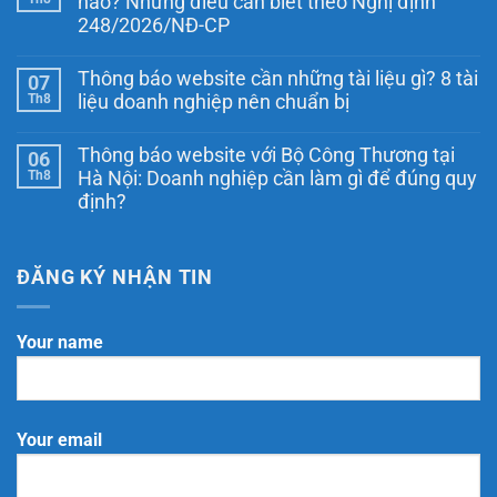
nào? Những điều cần biết theo Nghị định
ở
248/2026/NĐ-CP
Đăng
ký
Không
website
có
với
Thông báo website cần những tài liệu gì? 8 tài
07
bình
Bộ
luận
Th8
liệu doanh nghiệp nên chuẩn bị
Công
ở
Thương
Ngày
Không
là
Thương
có
thông
Thông báo website với Bộ Công Thương tại
06
mại
bình
báo
điện
luận
Th8
Hà Nội: Doanh nghiệp cần làm gì để đúng quy
hay
ở
tử
đăng
định?
Thông
quốc
ký?
báo
gia
Không
website
là
có
cần
ngày
bình
những
nào?
luận
ĐĂNG KÝ NHẬN TIN
tài
Những
ở
liệu
điều
Thông
gì?
cần
báo
8
biết
website
Your name
tài
theo
với
liệu
Nghị
Bộ
doanh
định
Công
nghiệp
248/2026/NĐ-
Thương
nên
CP
tại
chuẩn
Hà
bị
Your email
Nội:
Doanh
nghiệp
cần