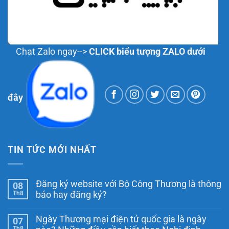
Chat Zalo ngay-->
CLICK biểu tượng ZALO dưới
đây
TIN TỨC MỚI NHẤT
Đăng ký website với Bộ Công Thương là thông
08
Th8
báo hay đăng ký?
Không
có
Ngày Thương mại điện tử quốc gia là ngày
07
bình
luận
Th8