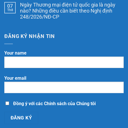
dẫn
có
phải
Ngày Thương mại điện tử quốc gia là ngày
07
mẫu
bình
báo
Chính
luận
Th8
cáo
nào? Những điều cần biết theo Nghị định
ở
sách
hằng
248/2026/NĐ-CP
Đăng
giao
năm
ký
hàng
không?
Không
website
khi
Thời
có
với
thông
hạn
bình
Bộ
báo
và
luận
ĐĂNG KÝ NHẬN TIN
Công
website
cách
ở
Thương
thực
Ngày
là
hiện
Thương
thông
mại
Your name
báo
điện
hay
tử
đăng
quốc
ký?
gia
là
ngày
Your email
nào?
Những
điều
cần
biết
theo
Nghị
Đồng ý với các Chính sách của Chúng tôi
định
248/2026/NĐ-
CP