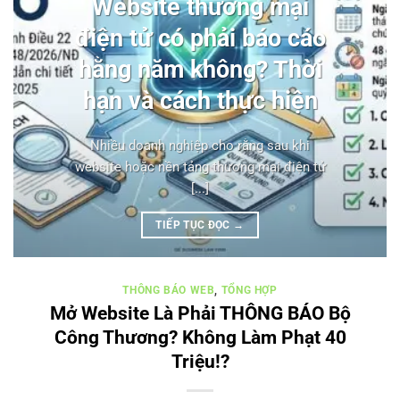
Website thương mại
điện tử có phải báo cáo
hằng năm không? Thời
hạn và cách thực hiện
Nhiều doanh nghiệp cho rằng sau khi
website hoặc nền tảng thương mại điện tử
[...]
TIẾP TỤC ĐỌC
→
THÔNG BÁO WEB
,
TỔNG HỢP
Mở Website Là Phải THÔNG BÁO Bộ
Công Thương? Không Làm Phạt 40
Triệu!?