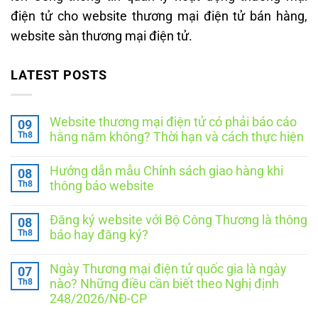
điện tử cho website thương mại điện tử bán hàng,
website sàn thương mại điện tử.
LATEST POSTS
Website thương mại điện tử có phải báo cáo
09
Th8
hằng năm không? Thời hạn và cách thực hiện
Không
có
Hướng dẫn mẫu Chính sách giao hàng khi
08
bình
luận
Th8
thông báo website
ở
Website
Không
thương
có
Đăng ký website với Bộ Công Thương là thông
08
mại
bình
điện
luận
Th8
báo hay đăng ký?
ở
tử
Hướng
Không
có
dẫn
có
phải
Ngày Thương mại điện tử quốc gia là ngày
07
mẫu
bình
báo
Chính
luận
Th8
cáo
nào? Những điều cần biết theo Nghị định
ở
sách
hằng
248/2026/NĐ-CP
Đăng
giao
năm
ký
hàng
không?
Không