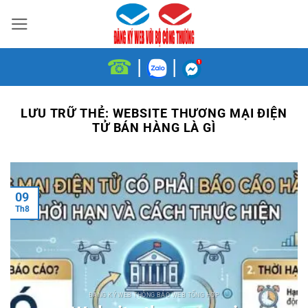
Bỏ
qua
nội
☎
|
|
dung
LƯU TRỮ THẺ:
WEBSITE THƯƠNG MẠI ĐIỆN
TỬ BÁN HÀNG LÀ GÌ
09
Th8
ĐĂNG KÝ WEB THÔNG BÁO WEB TỔNG HỢP