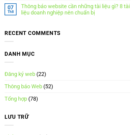
website
khi
Thời
có
với
thông
hạn
Thông báo website cần những tài liệu gì? 8 tài
07
bình
Bộ
báo
và
luận
Th8
liệu doanh nghiệp nên chuẩn bị
Công
website
cách
ở
Thương
thực
Ngày
Không
là
hiện
Thương
có
thông
mại
bình
báo
điện
luận
RECENT COMMENTS
hay
ở
tử
đăng
Thông
quốc
ký?
báo
gia
website
là
cần
DANH MỤC
ngày
những
nào?
tài
Những
liệu
điều
gì?
cần
Đăng ký web
(22)
8
biết
tài
theo
liệu
Nghị
Thông báo Web
(52)
doanh
định
nghiệp
248/2026/NĐ-
nên
CP
Tổng hợp
(78)
chuẩn
bị
LƯU TRỮ