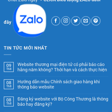
đây
TIN TỨC MỚI NHẤT
Website thương mại điện tử có phải báo cáo
09
Th8
hằng năm không? Thời hạn và cách thực hiện
Không
có
Hướng dẫn mẫu Chính sách giao hàng khi
08
bình
luận
Th8
thông báo website
ở
Website
Không
thương
có
Đăng ký website với Bộ Công Thương là thông
08
mại
bình
điện
luận
Th8
báo hay đăng ký?
ở
tử
Hướng
Không
có