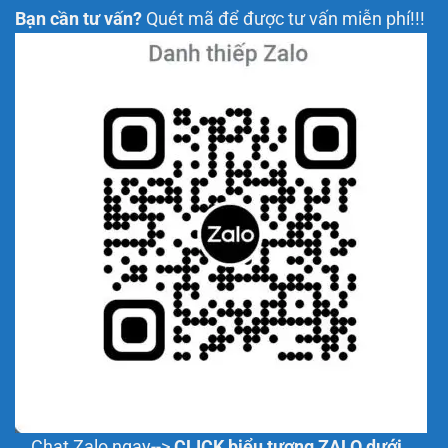
Bạn cần tư vấn?
Quét mã để được tư vấn miễn phí!!!
Chat Zalo ngay-->
CLICK biểu tượng ZALO dưới