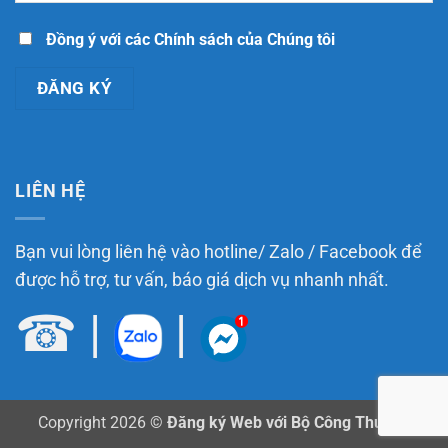
biết
theo
Luật
Thương
Đồng ý với các Chính sách của Chúng tôi
mại
điện
tử
năm
2025
LIÊN HỆ
Bạn vui lòng liên hệ vào hotline/ Zalo / Facebook để
được hỗ trợ, tư vấn, báo giá dịch vụ nhanh nhất.
☎
|
|
Copyright 2026 ©
Đăng ký Web với Bộ Công Thương