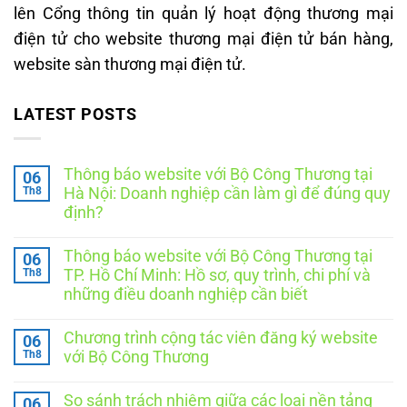
lên Cổng thông tin quản lý hoạt động thương mại
điện tử cho website thương mại điện tử bán hàng,
website sàn thương mại điện tử.
LATEST POSTS
Thông báo website với Bộ Công Thương tại
06
Th8
Hà Nội: Doanh nghiệp cần làm gì để đúng quy
định?
Không
có
Thông báo website với Bộ Công Thương tại
06
bình
luận
Th8
TP. Hồ Chí Minh: Hồ sơ, quy trình, chi phí và
ở
những điều doanh nghiệp cần biết
Thông
báo
Không
website
có
với
Chương trình cộng tác viên đăng ký website
06
bình
Bộ
luận
Th8
với Bộ Công Thương
Công
ở
Thương
Thông
Không
tại
báo
có
Hà
So sánh trách nhiệm giữa các loại nền tảng
06
website
bình