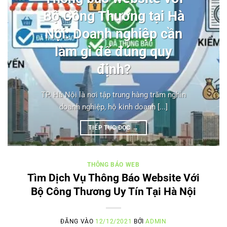
Bộ Công Thương tại Hà
Nội: Doanh nghiệp cần
làm gì để đúng quy
định?
TP. Hà Nội là nơi tập trung hàng trăm nghìn
doanh nghiệp, hộ kinh doanh [...]
TIẾP TỤC ĐỌC
→
THÔNG BÁO WEB
Tìm Dịch Vụ Thông Báo Website Với
Bộ Công Thương Uy Tín Tại Hà Nội
ĐĂNG VÀO
12/12/2021
BỞI
ADMIN