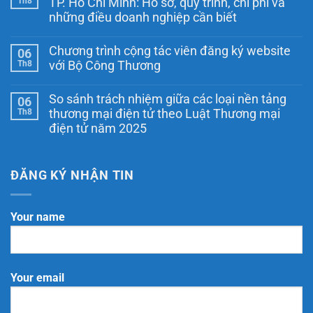
Th8
TP. Hồ Chí Minh: Hồ sơ, quy trình, chi phí và
ở
những điều doanh nghiệp cần biết
Thông
báo
Không
website
có
với
Chương trình cộng tác viên đăng ký website
06
bình
Bộ
luận
Th8
với Bộ Công Thương
Công
ở
Thương
Thông
Không
tại
báo
có
Hà
So sánh trách nhiệm giữa các loại nền tảng
06
website
bình
Nội:
với
luận
Th8
thương mại điện tử theo Luật Thương mại
Doanh
ở
Bộ
nghiệp
điện tử năm 2025
Chương
Công
cần
trình
Thương
Không
làm
cộng
tại
có
gì
tác
TP.
bình
để
viên
Hồ
luận
ĐĂNG KÝ NHẬN TIN
đúng
đăng
Chí
ở
quy
ký
Minh:
So
định?
website
Hồ
sánh
với
sơ,
trách
Your name
Bộ
quy
nhiệm
Công
trình,
giữa
Thương
chi
các
phí
loại
và
nền
những
tảng
Your email
điều
thương
doanh
mại
nghiệp
điện
cần
tử