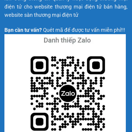
điện tử cho website thương mại điện tử bán hàng,
website sàn thương mại điện tử
Bạn cần tư vấn?
Quét mã để được tư vấn miễn phí!!!