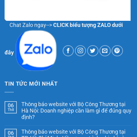
Chat Zalo ngay-->
CLICK biểu tượng ZALO dưới
đây
TIN TỨC MỚI NHẤT
Thông báo website với Bộ Công Thương tại
06
Th8
Hà Nội: Doanh nghiệp cần làm gì để đúng quy
định?
Không
có
Thông báo website với Bộ Công Thương tại
06
bình
luận