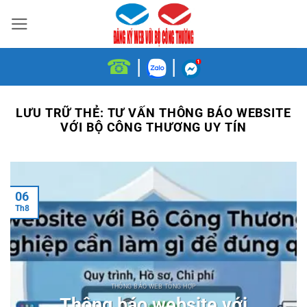
Bỏ
qua
nội
☎
|
|
dung
LƯU TRỮ THẺ:
TƯ VẤN THÔNG BÁO WEBSITE
VỚI BỘ CÔNG THƯƠNG UY TÍN
06
Th8
THÔNG BÁO WEB TỔNG HỢP
Thông báo website với