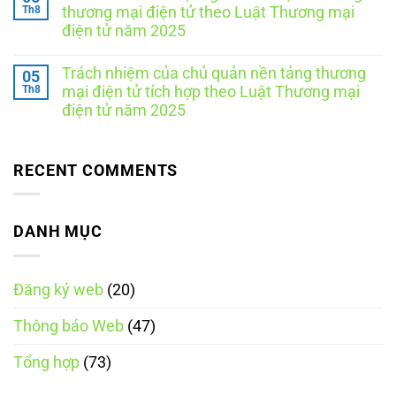
Nội:
với
luận
Th8
thương mại điện tử theo Luật Thương mại
Doanh
ở
Bộ
nghiệp
điện tử năm 2025
Chương
Công
cần
trình
Thương
Không
làm
cộng
tại
có
gì
tác
TP.
Trách nhiệm của chủ quản nền tảng thương
05
bình
để
viên
Hồ
luận
Th8
đúng
mại điện tử tích hợp theo Luật Thương mại
đăng
Chí
ở
quy
ký
Minh:
điện tử năm 2025
So
định?
website
Hồ
sánh
Không
với
sơ,
trách
có
Bộ
quy
nhiệm
bình
Công
trình,
giữa
luận
RECENT COMMENTS
Thương
chi
các
ở
phí
loại
Trách
và
nền
nhiệm
những
tảng
của
điều
thương
chủ
DANH MỤC
doanh
mại
quản
nghiệp
điện
nền
cần
tử
tảng
biết
theo
thương
Luật
Đăng ký web
(20)
mại
Thương
điện
mại
tử
điện
Thông báo Web
(47)
tích
tử
hợp
năm
theo
2025
Tổng hợp
(73)
Luật
Thương
mại