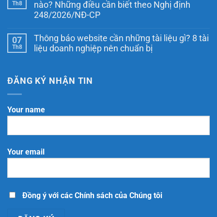
Chính
luận
Th8
nào? Những điều cần biết theo Nghị định
ở
sách
248/2026/NĐ-CP
Đăng
giao
ký
hàng
Không
website
khi
có
với
thông
Thông báo website cần những tài liệu gì? 8 tài
07
bình
Bộ
báo
luận
Th8
liệu doanh nghiệp nên chuẩn bị
Công
website
ở
Thương
Ngày
Không
là
Thương
có
thông
mại
bình
báo
điện
luận
ĐĂNG KÝ NHẬN TIN
hay
ở
tử
đăng
Thông
quốc
ký?
báo
gia
website
là
Your name
cần
ngày
những
nào?
tài
Những
liệu
điều
gì?
cần
8
biết
Your email
tài
theo
liệu
Nghị
doanh
định
nghiệp
248/2026/NĐ-
nên
CP
chuẩn
bị
Đồng ý với các Chính sách của Chúng tôi