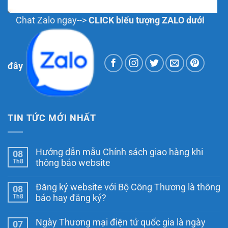
Chat Zalo ngay-->
CLICK biểu tượng ZALO dưới
đây
TIN TỨC MỚI NHẤT
Hướng dẫn mẫu Chính sách giao hàng khi
08
Th8
thông báo website
Không
có
Đăng ký website với Bộ Công Thương là thông
08
bình
luận
Th8
báo hay đăng ký?
ở
Hướng
Không
dẫn
có
Ngày Thương mại điện tử quốc gia là ngày
07
mẫu
bình