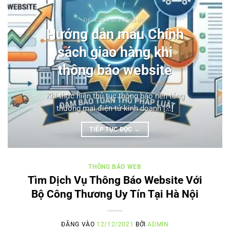
THÔNG BÁO WEB TỔNG HỢP
Hướng dẫn mẫu Chính
sách giao hàng khi
thông báo website
Khi thực hiện thủ tục thông báo nền tảng
thương mại điện tử kinh doanh [...]
TIẾP TỤC ĐỌC
→
THÔNG BÁO WEB
Tìm Dịch Vụ Thông Báo Website Với
Bộ Công Thương Uy Tín Tại Hà Nội
ĐĂNG VÀO
12/12/2021
BỞI
ADMIN