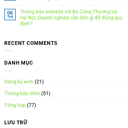
ở
Thương
Ngày
Không
là
Thương
có
thông
Thông báo website với Bộ Công Thương tại
06
mại
bình
báo
điện
luận
Th8
Hà Nội: Doanh nghiệp cần làm gì để đúng quy
hay
ở
tử
đăng
định?
Thông
quốc
ký?
báo
gia
Không
website
là
có
cần
ngày
bình
những
nào?
luận
RECENT COMMENTS
tài
Những
ở
liệu
điều
Thông
gì?
cần
báo
8
biết
website
tài
theo
với
DANH MỤC
liệu
Nghị
Bộ
doanh
định
Công
nghiệp
248/2026/NĐ-
Thương
nên
CP
tại
chuẩn
Đăng ký web
(21)
Hà
bị
Nội:
Doanh
Thông báo Web
(51)
nghiệp
cần
làm
Tổng hợp
(77)
gì
để
đúng
quy
định?
LƯU TRỮ