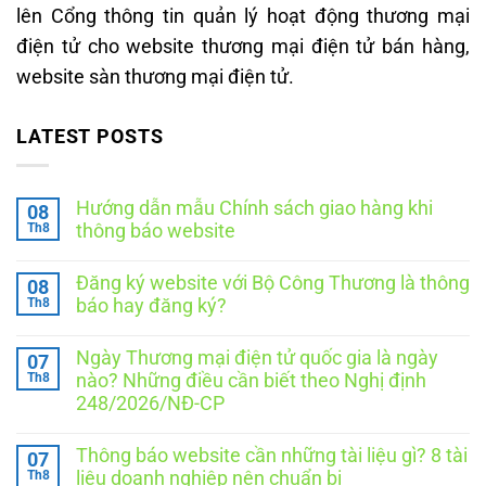
lên Cổng thông tin quản lý hoạt động thương mại
điện tử cho website thương mại điện tử bán hàng,
website sàn thương mại điện tử.
LATEST POSTS
Hướng dẫn mẫu Chính sách giao hàng khi
08
Th8
thông báo website
Không
có
Đăng ký website với Bộ Công Thương là thông
08
bình
luận
Th8
báo hay đăng ký?
ở
Hướng
Không
dẫn
có
Ngày Thương mại điện tử quốc gia là ngày
07
mẫu
bình
Chính
luận
Th8
nào? Những điều cần biết theo Nghị định
ở
sách
248/2026/NĐ-CP
Đăng
giao
ký
hàng
Không
website
khi
có
với
thông
Thông báo website cần những tài liệu gì? 8 tài
07
bình
Bộ
báo
luận
Th8
liệu doanh nghiệp nên chuẩn bị
Công
website