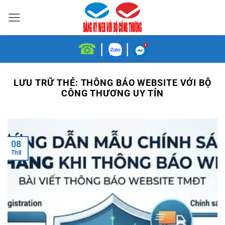
Bỏ
qua
nội
☎
|
|
dung
LƯU TRỮ THẺ:
THÔNG BÁO WEBSITE VỚI BỘ
CÔNG THƯƠNG UY TÍN
08
Th8