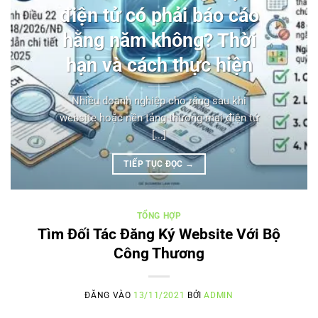
điện tử có phải báo cáo
hằng năm không? Thời
hạn và cách thực hiện
Nhiều doanh nghiệp cho rằng sau khi
website hoặc nền tảng thương mại điện tử
[...]
TIẾP TỤC ĐỌC
→
TỔNG HỢP
Tìm Đối Tác Đăng Ký Website Với Bộ
Công Thương
ĐĂNG VÀO
13/11/2021
BỞI
ADMIN