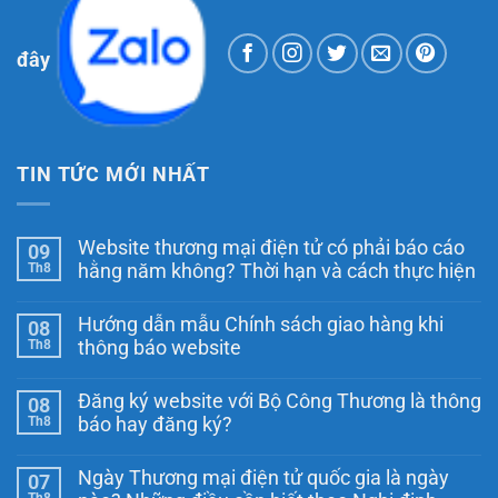
đây
TIN TỨC MỚI NHẤT
Website thương mại điện tử có phải báo cáo
09
Th8
hằng năm không? Thời hạn và cách thực hiện
Không
có
Hướng dẫn mẫu Chính sách giao hàng khi
08
bình
luận
Th8
thông báo website
ở
Website
Không
thương
có
Đăng ký website với Bộ Công Thương là thông
08
mại
bình
điện
luận
Th8
báo hay đăng ký?
ở
tử
Hướng
Không
có
dẫn
có
phải
Ngày Thương mại điện tử quốc gia là ngày
07
mẫu
bình
báo
Chính
luận
Th8
cáo