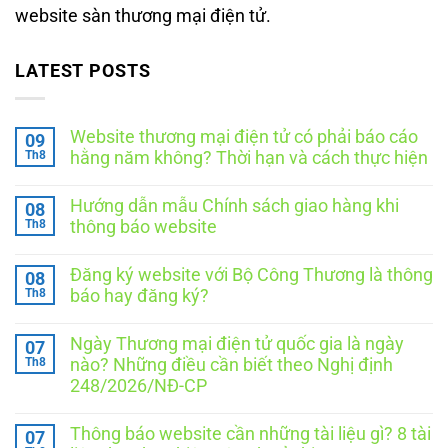
website sàn thương mại điện tử.
LATEST POSTS
Website thương mại điện tử có phải báo cáo
09
Th8
hằng năm không? Thời hạn và cách thực hiện
Không
có
Hướng dẫn mẫu Chính sách giao hàng khi
08
bình
luận
Th8
thông báo website
ở
Website
Không
thương
có
Đăng ký website với Bộ Công Thương là thông
08
mại
bình
điện
luận
Th8
báo hay đăng ký?
ở
tử
Hướng
Không
có
dẫn
có
phải
Ngày Thương mại điện tử quốc gia là ngày
07
mẫu
bình
báo
Chính
luận
Th8
cáo
nào? Những điều cần biết theo Nghị định
ở
sách
hằng
248/2026/NĐ-CP
Đăng
giao
năm
ký
hàng
không?
Không
website
khi
Thời
có
với
thông
hạn
Thông báo website cần những tài liệu gì? 8 tài
07
bình
Bộ
báo
và