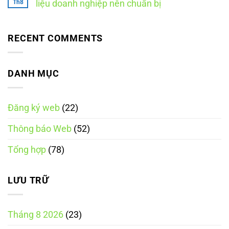
luận
Th8
liệu doanh nghiệp nên chuẩn bị
Công
website
cách
ở
Thương
thực
Ngày
Không
là
hiện
Thương
có
thông
mại
bình
báo
điện
luận
RECENT COMMENTS
hay
ở
tử
đăng
Thông
quốc
ký?
báo
gia
website
là
cần
DANH MỤC
ngày
những
nào?
tài
Những
liệu
điều
gì?
cần
Đăng ký web
(22)
8
biết
tài
theo
liệu
Nghị
Thông báo Web
(52)
doanh
định
nghiệp
248/2026/NĐ-
nên
CP
Tổng hợp
(78)
chuẩn
bị
LƯU TRỮ
Tháng 8 2026
(23)