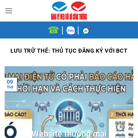
Bỏ
qua
nội
☎
|
|
dung
LƯU TRỮ THẺ:
THỦ TỤC ĐĂNG KÝ VỚI BCT
09
Th8
ĐĂNG KÝ WEB THÔNG BÁO WEB TỔNG HỢP
Website thương mại