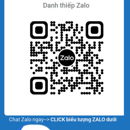
Chat Zalo ngay-->
CLICK biểu tượng ZALO dưới