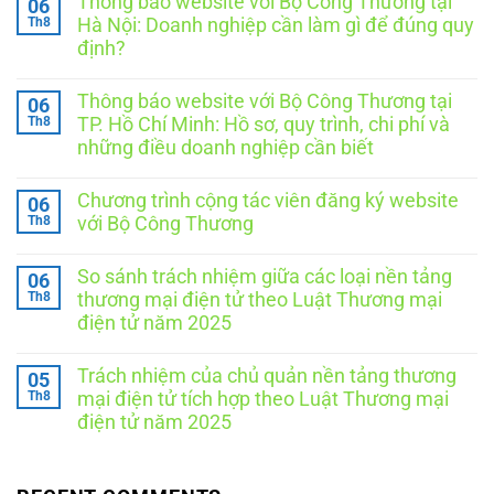
Thông báo website với Bộ Công Thương tại
06
Th8
Hà Nội: Doanh nghiệp cần làm gì để đúng quy
định?
Không
có
Thông báo website với Bộ Công Thương tại
06
bình
luận
Th8
TP. Hồ Chí Minh: Hồ sơ, quy trình, chi phí và
ở
những điều doanh nghiệp cần biết
Thông
báo
Không
website
có
với
Chương trình cộng tác viên đăng ký website
06
bình
Bộ
luận
Th8
với Bộ Công Thương
Công
ở
Thương
Thông
Không
tại
báo
có
Hà
So sánh trách nhiệm giữa các loại nền tảng
06
website
bình
Nội:
với
luận
Th8
thương mại điện tử theo Luật Thương mại
Doanh
ở
Bộ
nghiệp
điện tử năm 2025
Chương
Công
cần
trình
Thương
Không
làm
cộng
tại
có
gì
tác
TP.
Trách nhiệm của chủ quản nền tảng thương
05
bình
để
viên
Hồ
luận
Th8
đúng
mại điện tử tích hợp theo Luật Thương mại
đăng
Chí
ở
quy
ký
Minh:
điện tử năm 2025
So
định?
website
Hồ
sánh
Không
với
sơ,
trách
có
Bộ
quy
nhiệm
bình
Công
trình,
giữa
luận