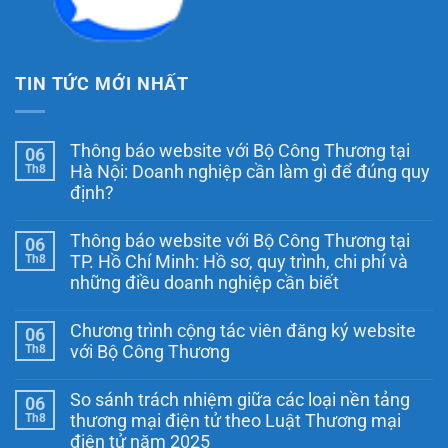
TIN TỨC MỚI NHẤT
Thông báo website với Bộ Công Thương tại
06
Th8
Hà Nội: Doanh nghiệp cần làm gì để đúng quy
định?
Không
có
Thông báo website với Bộ Công Thương tại
06
bình
luận
Th8
TP. Hồ Chí Minh: Hồ sơ, quy trình, chi phí và
ở
những điều doanh nghiệp cần biết
Thông
báo
Không
website
có
với
Chương trình cộng tác viên đăng ký website
06
bình
Bộ
luận
Th8
với Bộ Công Thương
Công
ở
Thương
Thông
Không
tại
báo
có
Hà
So sánh trách nhiệm giữa các loại nền tảng
06
website
bình
Nội:
với
luận
Th8
thương mại điện tử theo Luật Thương mại
Doanh
ở
Bộ
nghiệp
điện tử năm 2025
Chương
Công