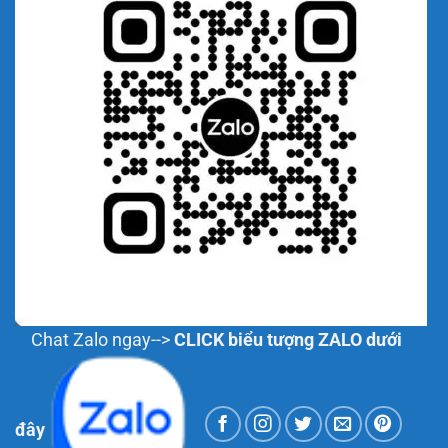
Chat Zalo ngay-->
CLICK biểu tượng ZALO dưới
đây