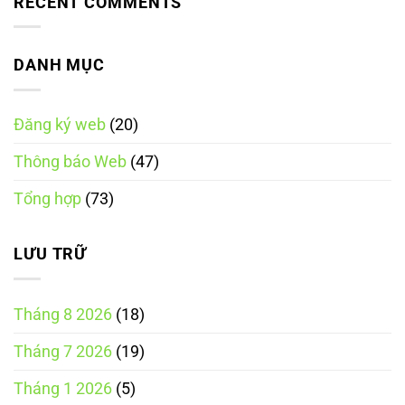
RECENT COMMENTS
Thương
chi
các
ở
phí
loại
Trách
và
nền
nhiệm
những
tảng
của
điều
thương
chủ
DANH MỤC
doanh
mại
quản
nghiệp
điện
nền
cần
tử
tảng
biết
theo
thương
Luật
Đăng ký web
(20)
mại
Thương
điện
mại
tử
điện
Thông báo Web
(47)
tích
tử
hợp
năm
theo
2025
Tổng hợp
(73)
Luật
Thương
mại
điện
tử
LƯU TRỮ
năm
2025
Tháng 8 2026
(18)
Tháng 7 2026
(19)
Tháng 1 2026
(5)