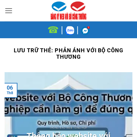
Bỏ
qua
nội
☎
|
|
dung
LƯU TRỮ THẺ:
PHẢN ÁNH VỚI BỘ CÔNG
THƯƠNG
06
Th8
THÔNG BÁO WEB TỔNG HỢP
Thông báo website với