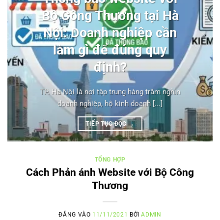
Bộ Công Thương tại Hà
Nội: Doanh nghiệp cần
làm gì để đúng quy
định?
TP. Hà Nội là nơi tập trung hàng trăm nghìn
doanh nghiệp, hộ kinh doanh [...]
TIẾP TỤC ĐỌC
→
TỔNG HỢP
Cách Phản ánh Website với Bộ Công
Thương
ĐĂNG VÀO
11/11/2021
BỞI
ADMIN