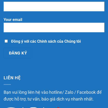
nhiệm
Công
trình,
giữa
Thương
chi
các
phí
loại
và
nền
những
tảng
Your email
điều
thương
doanh
mại
nghiệp
điện
cần
tử
biết
theo
Luật
Thương
Đồng ý với các Chính sách của Chúng tôi
mại
điện
tử
năm
2025
LIÊN HỆ
Bạn vui lòng liên hệ vào hotline/ Zalo / Facebook để
được hỗ trợ, tư vấn, báo giá dịch vụ nhanh nhất.