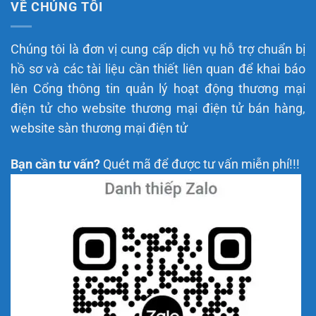
VỀ CHÚNG TÔI
Chúng tôi là đơn vị cung cấp dịch vụ hỗ trợ chuẩn bị
hồ sơ và các tài liệu cần thiết liên quan để khai báo
lên Cổng thông tin quản lý hoạt động thương mại
điện tử cho website thương mại điện tử bán hàng,
website sàn thương mại điện tử
Bạn cần tư vấn?
Quét mã để được tư vấn miễn phí!!!