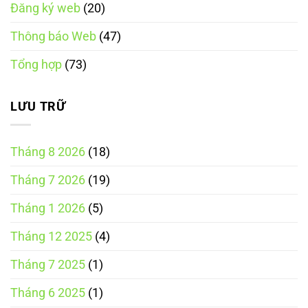
Luật
Đăng ký web
(20)
mại
Thương
điện
mại
tử
điện
Thông báo Web
(47)
tích
tử
hợp
năm
theo
2025
Tổng hợp
(73)
Luật
Thương
mại
điện
tử
LƯU TRỮ
năm
2025
Tháng 8 2026
(18)
Tháng 7 2026
(19)
Tháng 1 2026
(5)
Tháng 12 2025
(4)
Tháng 7 2025
(1)
Tháng 6 2025
(1)