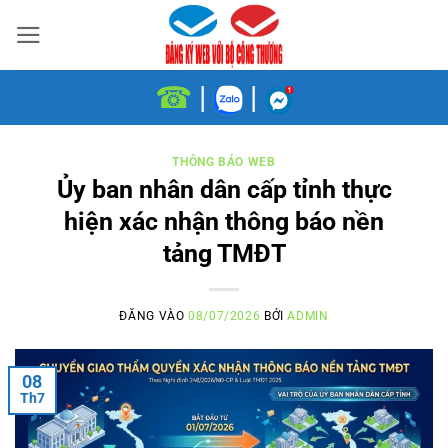
Bỏ
qua
nội
☎
|
|
dung
THÔNG BÁO WEB
Ủy ban nhân dân cấp tỉnh thực
hiện xác nhận thông báo nền
tảng TMĐT
ĐĂNG VÀO
08/07/2026
BỞI
ADMIN
08
Th7