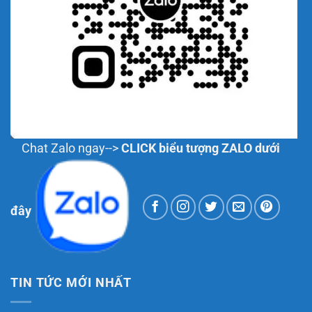
Chat Zalo ngay-->
CLICK biểu tượng ZALO dưới
đây
TIN TỨC MỚI NHẤT