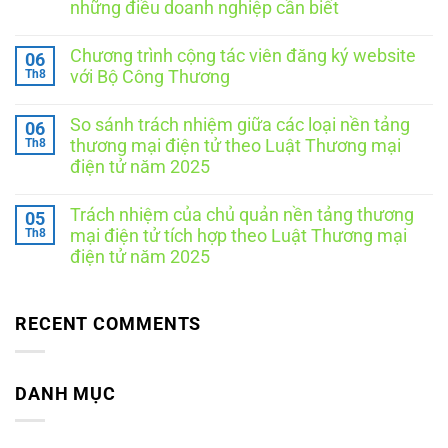
những điều doanh nghiệp cần biết
Thông
báo
Không
website
có
với
Chương trình cộng tác viên đăng ký website
06
bình
Bộ
luận
Th8
với Bộ Công Thương
Công
ở
Thương
Thông
Không
tại
báo
có
Hà
So sánh trách nhiệm giữa các loại nền tảng
06
website
bình
Nội:
với
luận
Th8
thương mại điện tử theo Luật Thương mại
Doanh
ở
Bộ
nghiệp
điện tử năm 2025
Chương
Công
cần
trình
Thương
Không
làm
cộng
tại
có
gì
tác
TP.
Trách nhiệm của chủ quản nền tảng thương
05
bình
để
viên
Hồ
luận
Th8
đúng
mại điện tử tích hợp theo Luật Thương mại
đăng
Chí
ở
quy
ký
Minh:
điện tử năm 2025
So
định?
website
Hồ
sánh
Không
với
sơ,
trách
có
Bộ
quy
nhiệm
bình
Công
trình,
giữa
luận
RECENT COMMENTS
Thương
chi
các
ở
phí
loại
Trách
và
nền
nhiệm
những
tảng
của
điều
thương
chủ
DANH MỤC
doanh
mại
quản
nghiệp
điện
nền
cần
tử
tảng
biết
theo
thương