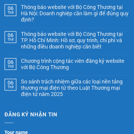
Thông báo website với Bộ Công Thương tại
06
Th8
Hà Nội: Doanh nghiệp cần làm gì để đúng quy
định?
Không
có
Thông báo website với Bộ Công Thương tại
06
bình
luận
Th8
TP. Hồ Chí Minh: Hồ sơ, quy trình, chi phí và
ở
những điều doanh nghiệp cần biết
Thông
báo
Không
website
có
với
Chương trình cộng tác viên đăng ký website
06
bình
Bộ
luận
Th8
với Bộ Công Thương
Công
ở
Thương
Thông
Không
tại
báo
có
Hà
So sánh trách nhiệm giữa các loại nền tảng
06
website
bình
Nội:
với
luận
Th8
thương mại điện tử theo Luật Thương mại
Doanh
ở
Bộ
nghiệp
điện tử năm 2025
Chương
Công
cần
trình
Thương
Không
làm
cộng
tại
có
gì
tác
TP.
bình
để
viên
Hồ
luận
ĐĂNG KÝ NHẬN TIN
đúng
đăng
Chí
ở
quy
ký
Minh:
So
định?
website
Hồ
sánh
với
sơ,
trách
Your name
Bộ
quy