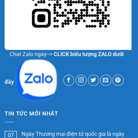
Chat Zalo ngay-->
CLICK biểu tượng ZALO dưới
đây
TIN TỨC MỚI NHẤT
Ngày Thương mại điện tử quốc gia là ngày
07