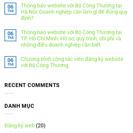
Thương
có
Thông báo website với Bộ Công Thương tại
06
mại
bình
điện
luận
Th8
Hà Nội: Doanh nghiệp cần làm gì để đúng quy
ở
tử
định?
Thông
quốc
báo
gia
Không
website
là
có
cần
ngày
Thông báo website với Bộ Công Thương tại
06
bình
những
nào?
luận
Th8
TP. Hồ Chí Minh: Hồ sơ, quy trình, chi phí và
tài
Những
ở
liệu
điều
những điều doanh nghiệp cần biết
Thông
gì?
cần
báo
Không
8
biết
website
có
tài
theo
với
Chương trình cộng tác viên đăng ký website
06
bình
liệu
Nghị
Bộ
luận
Th8
doanh
định
với Bộ Công Thương
Công
ở
nghiệp
248/2026/NĐ-
Thương
Thông
Không
nên
CP
tại
báo
có
chuẩn
Hà
website
bình
bị
Nội:
với
luận
RECENT COMMENTS
Doanh
ở
Bộ
nghiệp
Chương
Công
cần
trình
Thương
làm
cộng
tại
gì
tác
DANH MỤC
TP.
để
viên
Hồ
đúng
đăng
Chí
quy
ký
Minh:
định?
website
Hồ
Đăng ký web
(20)
với
sơ,
Bộ
quy