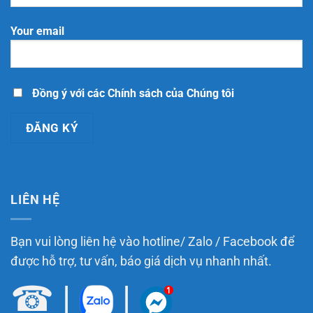
Thương
làm
tại
gì
TP.
để
Your email
Hồ
đúng
Chí
quy
Minh:
định?
Hồ
sơ,
quy
trình,
Đồng ý với các Chính sách của Chúng tôi
chi
phí
và
những
điều
doanh
nghiệp
cần
biết
LIÊN HỆ
Bạn vui lòng liên hệ vào hotline/ Zalo / Facebook để
được hỗ trợ, tư vấn, báo giá dịch vụ nhanh nhất.
☎
|
|