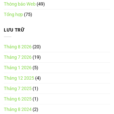
Công
trình,
Thông báo Web
(49)
Thương
chi
phí
và
Tổng hợp
(75)
những
điều
doanh
nghiệp
LƯU TRỮ
cần
biết
Tháng 8 2026
(20)
Tháng 7 2026
(19)
Tháng 1 2026
(5)
Tháng 12 2025
(4)
Tháng 7 2025
(1)
Tháng 6 2025
(1)
Tháng 8 2024
(2)