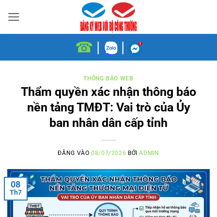
Bỏ
qua
nội
☎
|
|
dung
THÔNG BÁO WEB
Thẩm quyền xác nhận thông báo
nền tảng TMĐT: Vai trò của Ủy
ban nhân dân cấp tỉnh
ĐĂNG VÀO
08/07/2026
BỞI
ADMIN
08
Th7