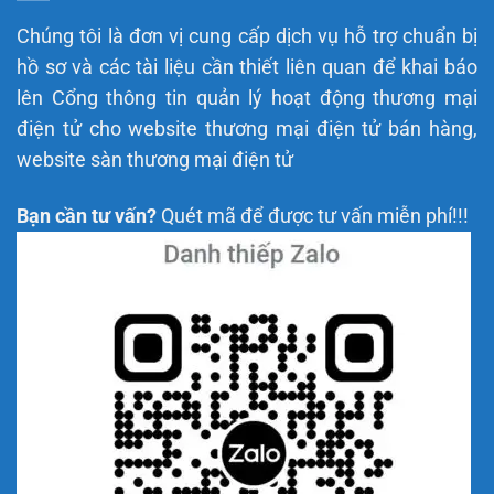
Chúng tôi là đơn vị cung cấp dịch vụ hỗ trợ chuẩn bị
hồ sơ và các tài liệu cần thiết liên quan để khai báo
lên Cổng thông tin quản lý hoạt động thương mại
điện tử cho website thương mại điện tử bán hàng,
website sàn thương mại điện tử
Bạn cần tư vấn?
Quét mã để được tư vấn miễn phí!!!