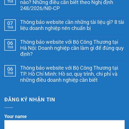
Th8
nào? Những điều cần biết theo Nghị định
248/2026/NĐ-CP
Không
có
Thông báo website cần những tài liệu gì? 8 tài
07
bình
luận
Th8
liệu doanh nghiệp nên chuẩn bị
ở
Ngày
Không
Thương
có
Thông báo website với Bộ Công Thương tại
06
mại
bình
điện
luận
Th8
Hà Nội: Doanh nghiệp cần làm gì để đúng quy
ở
tử
định?
Thông
quốc
báo
gia
Không
website
là
có
cần
ngày
Thông báo website với Bộ Công Thương tại
06
bình
những
nào?
luận
Th8
TP. Hồ Chí Minh: Hồ sơ, quy trình, chi phí và
tài
Những
ở
liệu
điều
những điều doanh nghiệp cần biết
Thông
gì?
cần
báo
Không
8
biết
website
có
tài
theo
với
bình
liệu
Nghị
Bộ
luận
ĐĂNG KÝ NHẬN TIN
doanh
định
Công
ở
nghiệp
248/2026/NĐ-
Thương
Thông
nên
CP
tại
báo
chuẩn
Hà
website
bị
Your name
Nội:
với
Doanh
Bộ
nghiệp
Công
cần