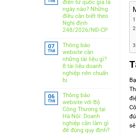
Th8
điện tử quốc gia là
luận
hàng
ở
M
ngày nào? Những
khi
Đăng
thông
điều cần biết theo
ký
báo
website
Nghị định
website
với
248/2026/NĐ-CP
Bộ
Công
Không
Thương
có
Thông báo
07
là
bình
thông
Th8
website cần
luận
báo
ở
những tài liệu gì?
hay
T
Ngày
đăng
8 tài liệu doanh
Thương
ký?
mại
nghiệp nên chuẩn
điện
Bạ
bị
tử
quốc
Không
Th
gia
có
Thông báo
06
là
đi
bình
ngày
Th8
website với Bộ
luận
nào?
Cô
ở
Công Thương tại
Những
Thông
điều
Hà Nội: Doanh
đú
báo
cần
website
nghiệp cần làm gì
sẻ
biết
cần
để đúng quy định?
theo
những
Nghị
tài