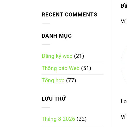
Không
định
liệu
Đầ
có
248/2026/NĐ-
gì?
bình
CP
8
RECENT COMMENTS
luận
tài
ở
Ví
liệu
Thông
doanh
báo
nghiệp
website
DANH MỤC
nên
với
chuẩn
Bộ
bị
Công
Thương
Đăng ký web
(21)
tại
Hà
Nội:
Thông báo Web
(51)
Doanh
nghiệp
cần
Tổng hợp
(77)
làm
gì
để
đúng
LƯU TRỮ
Lo
quy
định?
Ví
Tháng 8 2026
(22)