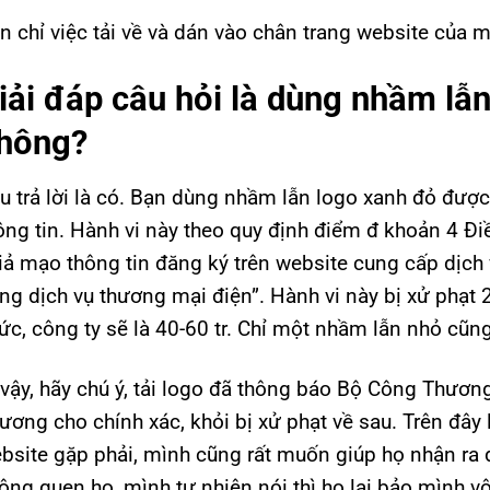
n chỉ việc tải về và dán vào chân trang website của 
iải đáp câu hỏi là dùng nhầm lẫn
hông?
u trả lời là có. Bạn dùng nhầm lẫn logo xanh đỏ đượ
ông tin. Hành vi này theo quy định điểm đ khoản 4 
iả mạo thông tin đăng ký trên website cung cấp dịch
ng dịch vụ thương mại điện”. Hành vi này bị xử phạt 2
ức, công ty sẽ là 40-60 tr. Chỉ một nhầm lẫn nhỏ cũn
 vậy, hãy chú ý, tải logo đã thông báo Bộ Công Thươn
ương cho chính xác, khỏi bị xử phạt về sau. Trên đây
bsite gặp phải, mình cũng rất muốn giúp họ nhận ra 
ông quen họ, mình tự nhiên nói thì họ lại bảo mình v