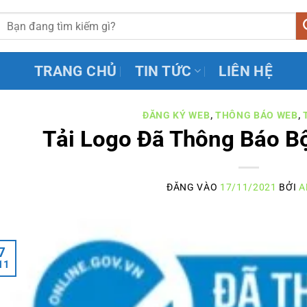
TRANG CHỦ
TIN TỨC
LIÊN HỆ
ĐĂNG KÝ WEB
,
THÔNG BÁO WEB
,
Tải Logo Đã Thông Báo B
ĐĂNG VÀO
17/11/2021
BỞI
A
7
11