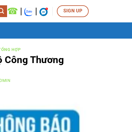
☎
|
|
SIGN UP
TỔNG HỢP
ộ Công Thương
DMIN