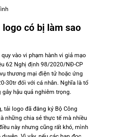
mình
 logo có bị làm sao
c quy vào vi phạm hành vi giả mạo
Điều 62 Nghị định 98/2020/NĐ-CP
 vụ thương mại điện tử hoặc ứng
0-30tr đối với cá nhân. Nghĩa là tổ
g gây hậu quả nghiêm trọng.
g, tải logo đã đăng ký Bộ Công
 là những chia sẻ thực tế mà nhiều
điều này nhưng cũng rất khó, mình
ô duyên. Vì vậy, nếu các bạn đọc