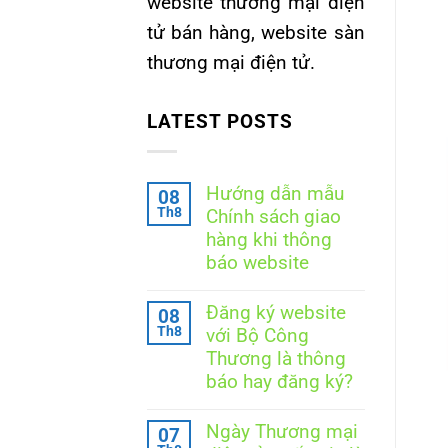
website thương mại điện
tử bán hàng, website sàn
thương mại điện tử.
LATEST POSTS
Hướng dẫn mẫu
08
Th8
Chính sách giao
hàng khi thông
báo website
Không
có
Đăng ký website
08
bình
Th8
với Bộ Công
luận
ở
Thương là thông
Hướng
báo hay đăng ký?
dẫn
mẫu
Không
Chính
có
Ngày Thương mại
sách
07
bình
giao