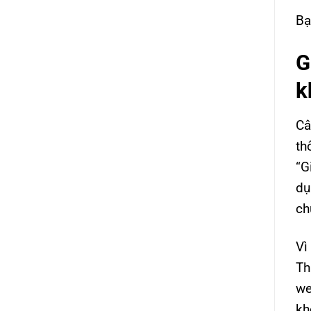
Bạ
G
k
Câ
th
“G
dụ
ch
Vì
Th
we
kh