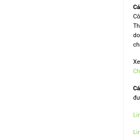
Cá
Cô
Th
do
ch
Xe
Ch
Cá
đư
Li
Li