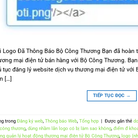
i Logo Đã Thông Báo Bộ Công Thương Bạn đã hoàn th
ương mại điện tử bán hàng với Bộ Công Thương. Bạn đ
ủ tục đăng lý website dịch vụ thương mại điện tử vớ
n […]
TIẾP TỤC ĐỌC
→
ng trong
Đăng ký web
,
Thông báo Web
,
Tổng hợp
|
Được gắn thẻ
do
công thương
,
dùng nhầm lẫn logo có bị làm sao không
,
điểm đ khoả
ng quản lý hoạt động thương mại điện tử Bộ Công Thương
,
logo (n