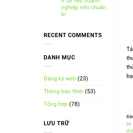
8 tài liệu doanh
Thương
ký?
mại
nghiệp nên chuẩn
điện
bị
tử
quốc
Không
gia
có
là
bình
ngày
RECENT COMMENTS
luận
nào?
ở
Những
Thông
Tả
điều
báo
cần
website
DANH MỤC
th
biết
cần
theo
những
th
Nghị
tài
định
liệu
bạ
248/2026/NĐ-
Đăng ký web
(23)
gì?
CP
8
tài
Thông báo Web
(53)
liệu
doanh
nghiệp
Tổng hợp
(78)
nên
chuẩn
bị
Đă
LƯU TRỮ
bộ 
thố