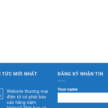
N TỨC MỚI NHẤT
ĐĂNG KÝ NHẬN TIN
Your name
Website thương mại
9
8
điện tử có phải báo
cáo hằng năm
không? Thời hạn và