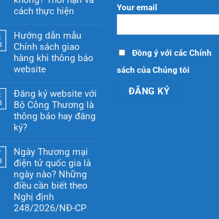
Your email
cách thực hiện
Không
có
Hướng dẫn mẫu
8
bình
8
Chính sách giao
luận
Đồng ý với các Chính
ở
hàng khi thông báo
Website
website
sách của Chúng tôi
thương
mại
Không
điện
có
Đăng ký website với
tử
8
bình
có
8
Bộ Công Thương là
luận
phải
ở
thông báo hay đăng
báo
Hướng
cáo
ký?
dẫn
hằng
mẫu
Không
năm
Chính
có
không?
Ngày Thương mại
sách
7
bình
Thời
giao
8
điện tử quốc gia là
luận
hạn
hàng
ở
và
ngày nào? Những
khi
Đăng
cách
thông
điều cần biết theo
ký
thực
báo
website
hiện
Nghị định
website
với
248/2026/NĐ-CP
Bộ
Công