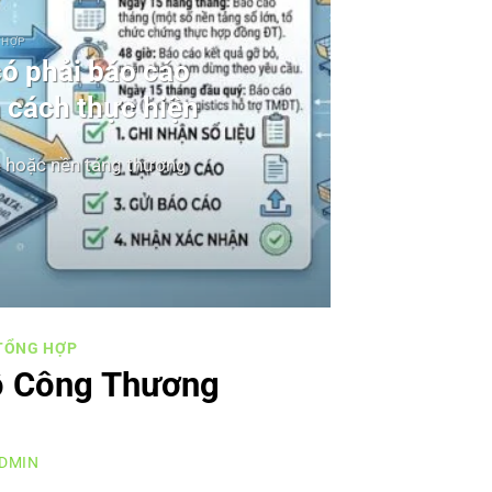
 HỢP
có phải báo cáo
 cách thực hiện
e hoặc nền tảng thương
TỔNG HỢP
ộ Công Thương
DMIN