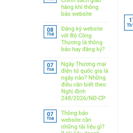
Chính sách giao
luận
ở
hàng khi thông
Website
báo website
thương
mại
1
Không
điện
Th
có
Đăng ký website
tử
08
bình
có
Th8
với Bộ Công
luận
phải
ở
Thương là thông
báo
Hướng
cáo
báo hay đăng ký?
dẫn
hằng
mẫu
Không
năm
Chính
có
không?
Ngày Thương mại
sách
07
bình
Thời
giao
Th8
điện tử quốc gia là
luận
hạn
hàng
ở
và
ngày nào? Những
khi
Đăng
cách
thông
điều cần biết theo
ký
thực
báo
website
hiện
Nghị định
website
với
248/2026/NĐ-CP
Bộ
Công
Không
Thương
có
Thông báo
07
là
bình
thông
Th8
website cần
luận
báo
ở
những tài liệu gì?
hay
Ngày
đăng