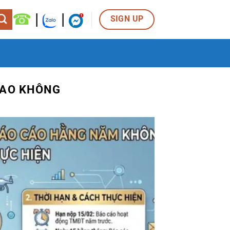
☎
|
|
SIGN UP
SAO KHÔNG