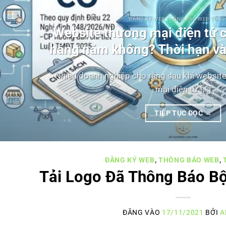
ĐĂNG KÝ WEB THÔNG BÁO WEB TỔNG
Website thương mại điện tử 
hằng năm không? Thời hạn và
Nhiều doanh nghiệp cho rằng sau khi websit
mại điện tử [...]
TIẾP TỤC ĐỌC
→
ĐĂNG KÝ WEB
,
THÔNG BÁO WEB
,
Tải Logo Đã Thông Báo B
ĐĂNG VÀO
17/11/2021
BỞI
A