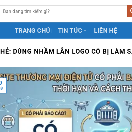
TRANG CHỦ
TIN TỨC
LIÊN HỆ
THẺ:
DÙNG NHẦM LẪN LOGO CÓ BỊ LÀM 
9
h8