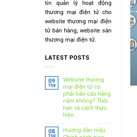
tin quản lý hoạt động
thương mại điện tử cho
G BÁO WEB TỔNG HỢP
ần những tài liệu gì? 8 tài
website thương mại điện
nghiệp nên chuẩn bị
tử bán hàng, website sàn
thương mại điện tử.
áo nền tảng thương mại điện tử kinh doanh
[...]
LATEST POSTS
ẾP TỤC ĐỌC
→
Website thương
09
Th8
mại điện tử có
phải báo cáo hằng
năm không? Thời
hạn và cách thực
hiện
Không
có
Hướng dẫn mẫu
08
bình
Th8