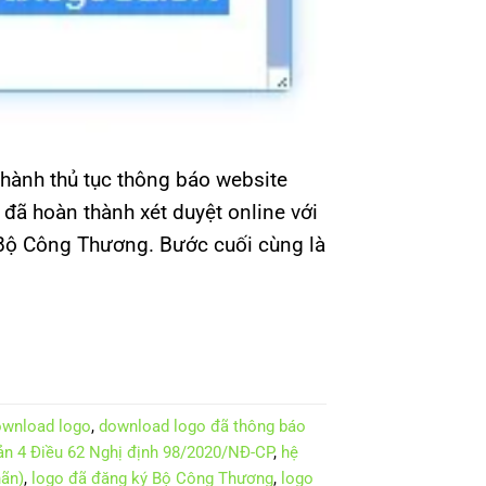
ành thủ tục thông báo website
ã hoàn thành xét duyệt online với
i Bộ Công Thương. Bước cuối cùng là
wnload logo
,
download logo đã thông báo
n 4 Điều 62 Nghị định 98/2020/NĐ-CP
,
hệ
hãn)
,
logo đã đăng ký Bộ Công Thương
,
logo