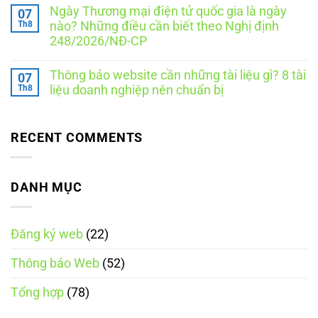
dẫn
có
phải
Ngày Thương mại điện tử quốc gia là ngày
07
mẫu
bình
báo
Chính
luận
Th8
cáo
nào? Những điều cần biết theo Nghị định
ở
sách
hằng
248/2026/NĐ-CP
Đăng
giao
năm
ký
hàng
không?
Không
website
khi
Thời
có
với
thông
hạn
Thông báo website cần những tài liệu gì? 8 tài
07
bình
Bộ
báo
và
luận
Th8
liệu doanh nghiệp nên chuẩn bị
Công
website
cách
ở
Thương
thực
Ngày
Không
là
hiện
Thương
có
thông
mại
bình
báo
điện
luận
RECENT COMMENTS
hay
ở
tử
đăng
Thông
quốc
ký?
báo
gia
website
là
cần
DANH MỤC
ngày
những
nào?
tài
Những
liệu
điều
gì?
cần
Đăng ký web
(22)
8
biết
tài
theo
liệu
Nghị
Thông báo Web
(52)
doanh
định
nghiệp
248/2026/NĐ-
nên
CP
Tổng hợp
(78)
chuẩn
bị