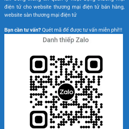
điện tử cho website thương mại điện tử bán hàng,
website sàn thương mại điện tử
Bạn cần tư vấn?
Quét mã để được tư vấn miễn phí!!!