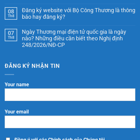
Website
Không
thương
có
Đăng ký website với Bộ Công Thương là thông
08
mại
bình
điện
luận
Th8
báo hay đăng ký?
ở
tử
Hướng
Không
có
dẫn
có
phải
Ngày Thương mại điện tử quốc gia là ngày
07
mẫu
bình
báo
Chính
luận
Th8
cáo
nào? Những điều cần biết theo Nghị định
ở
sách
hằng
248/2026/NĐ-CP
Đăng
giao
năm
ký
hàng
không?
Không
website
khi
Thời
có
với
thông
hạn
bình
Bộ
báo
và
luận
ĐĂNG KÝ NHẬN TIN
Công
website
cách
ở
Thương
thực
Ngày
là
hiện
Thương
thông
mại
Your name
báo
điện
hay
tử
đăng
quốc
ký?
gia
là
ngày
Your email
nào?
Những
điều
cần
biết
theo
Nghị
Đồng ý với các Chính sách của Chúng tôi