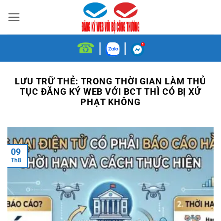
Bỏ
qua
nội
☎
|
|
dung
LƯU TRỮ THẺ:
TRONG THỜI GIAN LÀM THỦ
TỤC ĐĂNG KÝ WEB VỚI BCT THÌ CÓ BỊ XỬ
PHẠT KHÔNG
09
Th8