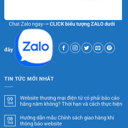
Chat Zalo ngay-->
CLICK biểu tượng ZALO dưới
đây
TIN TỨC MỚI NHẤT
Website thương mại điện tử có phải báo cáo
09
Th8
hằng năm không? Thời hạn và cách thực hiện
Không
có
Hướng dẫn mẫu Chính sách giao hàng khi
08
bình
luận
Th8
thông báo website
ở