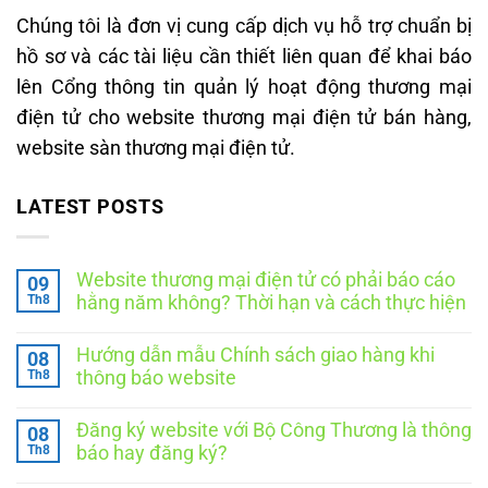
Chúng tôi là đơn vị cung cấp dịch vụ hỗ trợ chuẩn bị
hồ sơ và các tài liệu cần thiết liên quan để khai báo
lên Cổng thông tin quản lý hoạt động thương mại
điện tử cho website thương mại điện tử bán hàng,
website sàn thương mại điện tử.
LATEST POSTS
Website thương mại điện tử có phải báo cáo
09
Th8
hằng năm không? Thời hạn và cách thực hiện
Không
có
Hướng dẫn mẫu Chính sách giao hàng khi
08
bình
luận
Th8
thông báo website
ở
Website
Không
thương
có
Đăng ký website với Bộ Công Thương là thông
08
mại
bình
điện
luận
Th8
báo hay đăng ký?
ở
tử
Hướng
Không
có