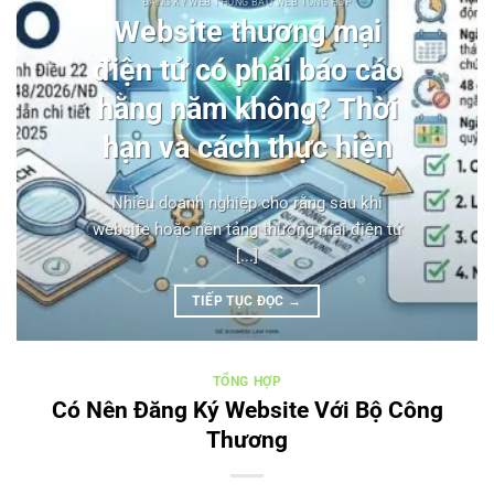
ĐĂNG KÝ WEB THÔNG BÁO WEB TỔNG HỢP
Website thương mại
điện tử có phải báo cáo
hằng năm không? Thời
hạn và cách thực hiện
Nhiều doanh nghiệp cho rằng sau khi
website hoặc nền tảng thương mại điện tử
[...]
TIẾP TỤC ĐỌC
→
TỔNG HỢP
Có Nên Đăng Ký Website Với Bộ Công
Thương