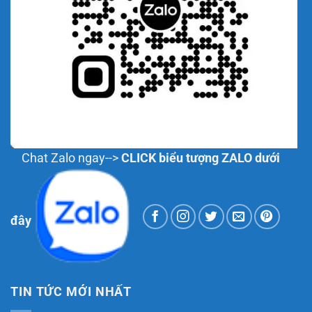
Chat Zalo ngay-->
CLICK biểu tượng ZALO dưới
đây
TIN TỨC MỚI NHẤT