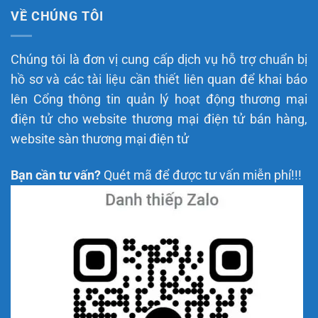
VỀ CHÚNG TÔI
Chúng tôi là đơn vị cung cấp dịch vụ hỗ trợ chuẩn bị
hồ sơ và các tài liệu cần thiết liên quan để khai báo
lên Cổng thông tin quản lý hoạt động thương mại
điện tử cho website thương mại điện tử bán hàng,
website sàn thương mại điện tử
Bạn cần tư vấn?
Quét mã để được tư vấn miễn phí!!!