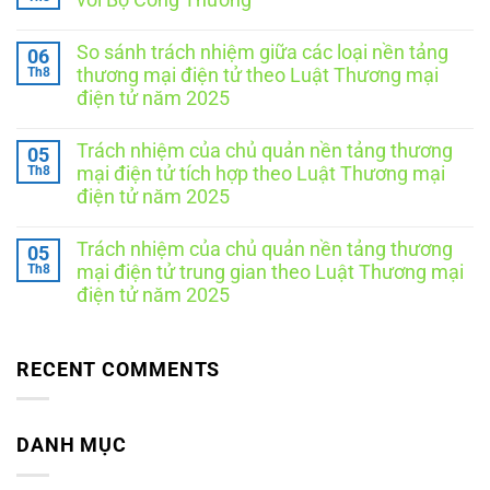
ở
Thông
Không
báo
có
So sánh trách nhiệm giữa các loại nền tảng
06
website
bình
với
luận
Th8
thương mại điện tử theo Luật Thương mại
ở
Bộ
điện tử năm 2025
Chương
Công
trình
Thương
Không
cộng
tại
có
tác
TP.
Trách nhiệm của chủ quản nền tảng thương
05
bình
viên
Hồ
luận
Th8
mại điện tử tích hợp theo Luật Thương mại
đăng
Chí
ở
ký
Minh:
điện tử năm 2025
So
website
Hồ
sánh
Không
với
sơ,
trách
có
Bộ
quy
nhiệm
Trách nhiệm của chủ quản nền tảng thương
05
bình
Công
trình,
giữa
luận
Th8
Thương
chi
mại điện tử trung gian theo Luật Thương mại
các
ở
phí
loại
điện tử năm 2025
Trách
và
nền
nhiệm
những
Không
tảng
của
điều
có
thương
chủ
doanh
bình
mại
quản
nghiệp
luận
RECENT COMMENTS
điện
nền
cần
ở
tử
tảng
biết
Trách
theo
thương
nhiệm
Luật
mại
của
Thương
điện
chủ
DANH MỤC
mại
tử
quản
điện
tích
nền
tử
hợp
tảng
năm