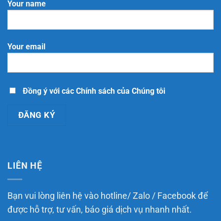
của
điều
Your name
thương
chủ
doanh
mại
quản
nghiệp
điện
nền
cần
tử
tảng
biết
theo
thương
Luật
mại
Thương
Your email
điện
mại
tử
điện
tích
tử
hợp
năm
theo
2025
Luật
Thương
Đồng ý với các Chính sách của Chúng tôi
mại
điện
tử
năm
2025
LIÊN HỆ
Bạn vui lòng liên hệ vào hotline/ Zalo / Facebook để
được hỗ trợ, tư vấn, báo giá dịch vụ nhanh nhất.