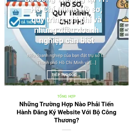
Hồ Chí Minh: Hồ sơ,
quy trình, chi phí và
những điều doanh
nghiệp cần biết
Nếu doanh nghiệp của bạn đặt trụ sở tại
Thành phố Hồ Chí Minh và [...]
TIẾP TỤC ĐỌC
→
TỔNG HỢP
Những Trường Hợp Nào Phải Tiến
Hành Đăng Ký Website Với Bộ Công
Thương?