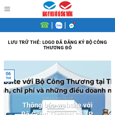
Bỏ
qua
nội
☎
|
|
dung
LƯU TRỮ THẺ:
LOGO ĐÃ ĐĂNG KÝ BỘ CÔNG
THƯƠNG ĐỎ
06
Th8
THÔNG BÁO WEB TỔNG HỢP
Thông báo website với
Bộ Công Thương tại TP.