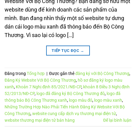
Website Với Bộ Công Thương? Bạn đang sở hữu một
website dùng để kinh doanh các sản phẩm của
mình. Bạn đang nhìn thấy một số website tự dưng
dán cái logo màu xanh đã thông báo đến Bộ Công
Thương. Vì sao lại có logo […]
TIẾP TỤC ĐỌC
→
Đăng trong
Tổng hợp
|
Được gắn thẻ
đăng ký với Bộ Công Thương
,
Đăng Ký Website Với Bộ Công Thương
,
hồ sơ đăng ký logo màu
xanh
,
Khoản 7 Nghị định 85/2021/NĐ-CP
,
khoản 8 Điều 3 Nghị định
52/2013/NĐ-CP
,
logo đã đăng ký Bộ Công Thương đỏ
,
logo đã
thông báo Bộ Công Thương xanh
,
logo màu đỏ
,
logo màu xanh
,
Những Trường Hợp Nào Phải Tiến Hành Đăng Ký Website Với Bộ
Công Thương
,
website cung cấp dịch vụ thương mại điện tử
,
website thương mại điện tử bán hàng
Để lại bình luận