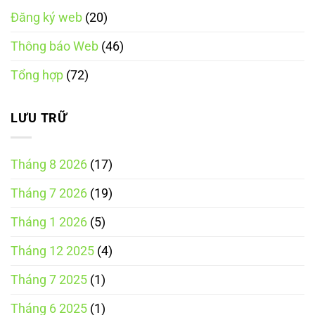
theo
thương
2025
Luật
Đăng ký web
(20)
mại
Thương
điện
mại
tử
điện
Thông báo Web
(46)
trung
tử
gian
năm
theo
2025
Tổng hợp
(72)
Luật
Thương
mại
điện
tử
LƯU TRỮ
năm
2025
Tháng 8 2026
(17)
Tháng 7 2026
(19)
Tháng 1 2026
(5)
Tháng 12 2025
(4)
Tháng 7 2025
(1)
Tháng 6 2025
(1)