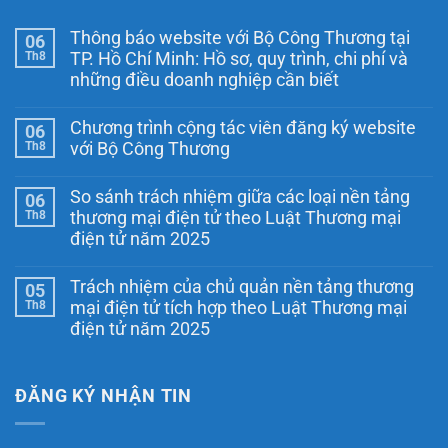
Thông báo website với Bộ Công Thương tại
06
Th8
TP. Hồ Chí Minh: Hồ sơ, quy trình, chi phí và
những điều doanh nghiệp cần biết
Không
có
Chương trình cộng tác viên đăng ký website
06
bình
luận
Th8
với Bộ Công Thương
ở
Thông
Không
báo
có
So sánh trách nhiệm giữa các loại nền tảng
06
website
bình
với
luận
Th8
thương mại điện tử theo Luật Thương mại
ở
Bộ
điện tử năm 2025
Chương
Công
trình
Thương
Không
cộng
tại
có
tác
TP.
Trách nhiệm của chủ quản nền tảng thương
05
bình
viên
Hồ
luận
Th8
mại điện tử tích hợp theo Luật Thương mại
đăng
Chí
ở
ký
Minh:
điện tử năm 2025
So
website
Hồ
sánh
Không
với
sơ,
trách
có
Bộ
quy
nhiệm
bình
Công
trình,
giữa
luận
ĐĂNG KÝ NHẬN TIN
Thương
chi
các
ở
phí
loại
Trách
và
nền
nhiệm
những
tảng