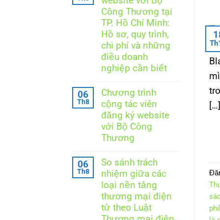
website với Bộ
luận
ở
Công Thương tại
Thông
TP. Hồ Chí Minh:
báo
website
Hồ sơ, quy trình,
1
với
Th
chi phí và những
Bộ
Công
điều doanh
Bl
Thương
nghiệp cần biết
tại
mì
Hà
Không
Nội:
có
tr
Chương trình
06
Doanh
bình
Th8
nghiệp
cộng tác viên
[…
luận
cần
ở
đăng ký website
làm
Thông
với Bộ Công
gì
báo
để
website
Thương
đúng
với
quy
Không
Bộ
định?
có
Công
So sánh trách
06
bình
Thương
Th8
nhiệm giữa các
Đă
luận
tại
ở
TP.
loại nền tảng
Th
Chương
Hồ
thương mại điện
sác
trình
Chí
cộng
Minh:
tử theo Luật
phả
tác
Hồ
Thương mại điện
là 