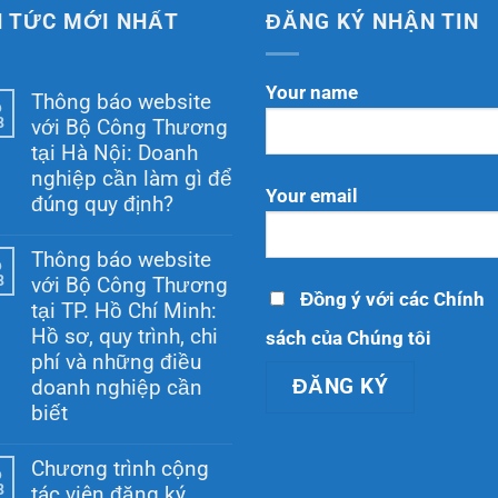
N TỨC MỚI NHẤT
ĐĂNG KÝ NHẬN TIN
Your name
Thông báo website
6
8
với Bộ Công Thương
tại Hà Nội: Doanh
nghiệp cần làm gì để
Your email
đúng quy định?
Không
có
Thông báo website
6
bình
8
với Bộ Công Thương
luận
Đồng ý với các Chính
ở
tại TP. Hồ Chí Minh:
Thông
Hồ sơ, quy trình, chi
sách của Chúng tôi
báo
website
phí và những điều
với
doanh nghiệp cần
Bộ
Công
biết
Thương
Không
tại
có
Hà
Chương trình cộng
6
bình
Nội:
8
tác viên đăng ký
luận
Doanh