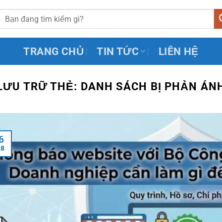
TRANG CHỦ
TIN TỨC
LIÊN HỆ
LƯU TRỮ THẺ:
DANH SÁCH BỊ PHẢN ÁN
6
h8