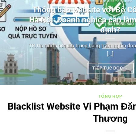
THÔNG BÁO WEB TỔNG HỢP
Thông báo website với Bộ C
Hà Nội: Doanh nghiệp cần làm
định?
TP. Hà Nội là nơi tập trung hàng trăm nghìn do
[...]
TIẾP TỤC ĐỌC
→
TỔNG HỢP
Blacklist Website Vi Phạm Đă
Thương