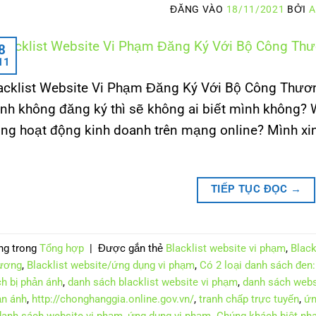
ĐĂNG VÀO
18/11/2021
BỞI
A
8
11
acklist Website Vi Phạm Đăng Ký Với Bộ Công Thương
nh không đăng ký thì sẽ không ai biết mình không? 
ong hoạt động kinh doanh trên mạng online? Mình xin
]
TIẾP TỤC ĐỌC
→
ng trong
Tổng hợp
|
Được gắn thẻ
Blacklist website vi phạm
,
Black
ương
,
Blacklist website/ứng dụng vi phạm
,
Có 2 loại danh sách đen:
h bị phản ánh
,
danh sách blacklist website vi phạm
,
danh sách webs
n ánh
,
http://chonghanggia.online.gov.vn/
,
tranh chấp trực tuyến
,
ứn
danh sách website vi phạm
,
ứng dụng vi phạm. Chúng khách biệt nha