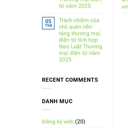
viên
sơ,
đăng
tử năm 2025
quy
án
ký
trình,
Không
website
chi
có
với
phí
Trách nhiệm của
05
bình
Bộ
và
Th8
chủ quản nền
luận
Công
những
ở
Thương
tảng thương mại
điều
So
doanh
điện tử tích hợp
sánh
nghiệp
trách
theo Luật Thương
cần
nhiệm
biết
mại điện tử năm
giữa
các
2025
loại
Không
nền
có
tảng
bình
thương
RECENT COMMENTS
luận
mại
ở
điện
Trách
tử
nhiệm
theo
của
Luật
DANH MỤC
chủ
Thương
quản
mại
nền
điện
tảng
tử
Đăng ký web
(20)
thương
năm
mại
2025