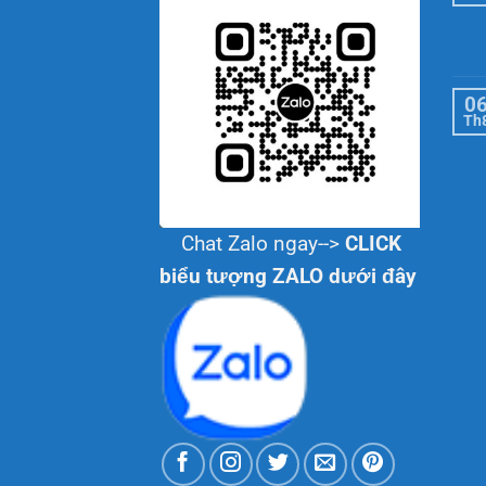
0
Th
Chat Zalo ngay-->
CLICK
biểu tượng ZALO dưới đây