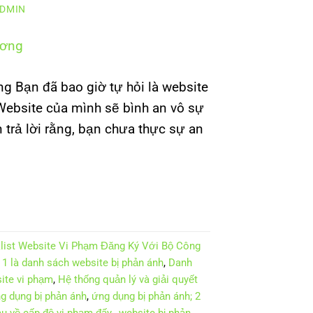
DMIN
 Bạn đã bao giờ tự hỏi là website
Website của mình sẽ bình an vô sự
 trả lời rằng, bạn chưa thực sự an
list Website Vi Phạm Đăng Ký Với Bộ Công
 1 là danh sách website bị phản ánh
,
Danh
ite vi phạm
,
Hệ thống quản lý và giải quyết
g dụng bị phản ánh
,
ứng dụng bị phản ánh; 2
u về cấp độ vi phạm đấy.
,
website bị phản