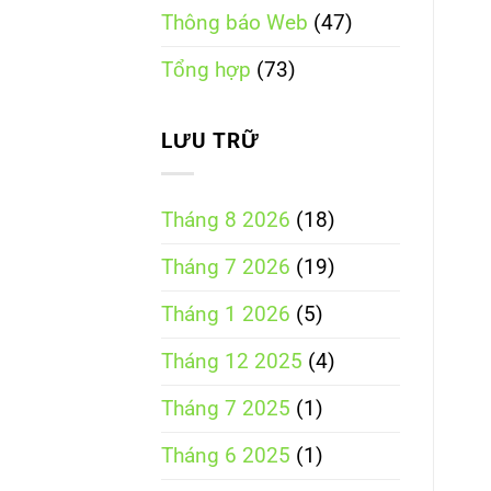
điện
Thông báo Web
(47)
tử
tích
hợp
Tổng hợp
(73)
theo
Luật
Thương
mại
LƯU TRỮ
điện
tử
năm
2025
Tháng 8 2026
(18)
Tháng 7 2026
(19)
Tháng 1 2026
(5)
Tháng 12 2025
(4)
Tháng 7 2025
(1)
Tháng 6 2025
(1)