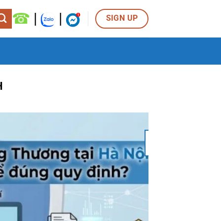
☎
|
|
SIGN UP
H
06
Th8