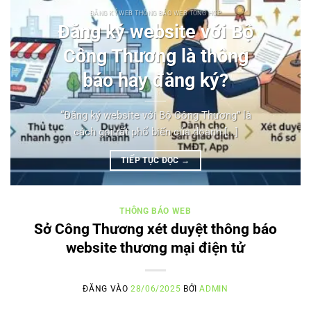
ĐĂNG KÝ WEB THÔNG BÁO WEB TỔNG HỢP
Đăng ký website với Bộ
Công Thương là thông
báo hay đăng ký?
“Đăng ký website với Bộ Công Thương” là
cách gọi rất phổ biến của doanh [...]
TIẾP TỤC ĐỌC
→
THÔNG BÁO WEB
Sở Công Thương xét duyệt thông báo
website thương mại điện tử
ĐĂNG VÀO
28/06/2025
BỞI
ADMIN