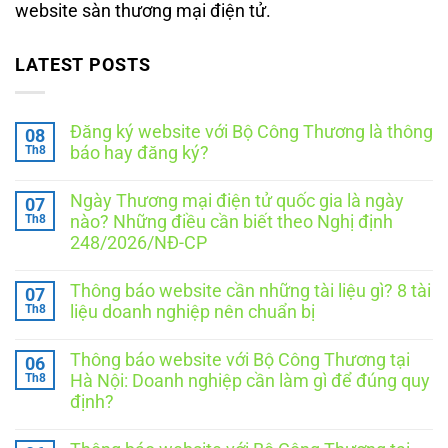
website sàn thương mại điện tử.
LATEST POSTS
Đăng ký website với Bộ Công Thương là thông
08
Th8
báo hay đăng ký?
Không
có
Ngày Thương mại điện tử quốc gia là ngày
07
bình
luận
Th8
nào? Những điều cần biết theo Nghị định
ở
248/2026/NĐ-CP
Đăng
ký
Không
website
có
với
Thông báo website cần những tài liệu gì? 8 tài
07
bình
Bộ
luận
Th8
liệu doanh nghiệp nên chuẩn bị
Công
ở
Thương
Ngày
Không
là
Thương
có
thông
Thông báo website với Bộ Công Thương tại
06
mại
bình
báo
điện
luận
Th8
Hà Nội: Doanh nghiệp cần làm gì để đúng quy
hay
ở
tử
đăng
định?
Thông
quốc
ký?
báo
gia
Không
website
là
có
cần
ngày