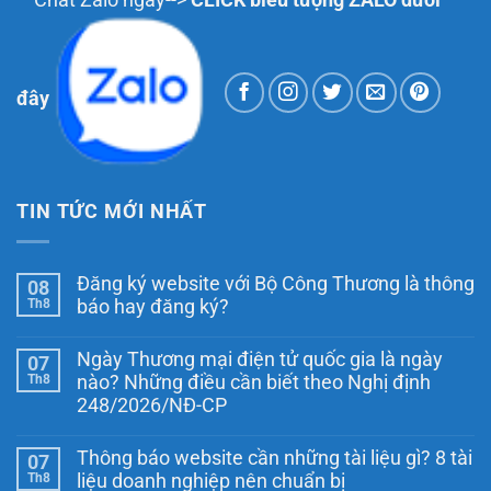
Chat Zalo ngay-->
CLICK biểu tượng ZALO dưới
đây
TIN TỨC MỚI NHẤT
Đăng ký website với Bộ Công Thương là thông
08
Th8
báo hay đăng ký?
Không
có
Ngày Thương mại điện tử quốc gia là ngày
07
bình
luận
Th8
nào? Những điều cần biết theo Nghị định
ở
248/2026/NĐ-CP
Đăng
ký
Không
website
có
với
Thông báo website cần những tài liệu gì? 8 tài
07
bình
Bộ
luận
Th8
liệu doanh nghiệp nên chuẩn bị
Công
ở