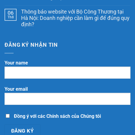
Thương
Ngày
Không
là
Thương
có
thông
Thông báo website với Bộ Công Thương tại
06
mại
bình
báo
điện
luận
Th8
Hà Nội: Doanh nghiệp cần làm gì để đúng quy
hay
ở
tử
đăng
định?
Thông
quốc
ký?
báo
gia
Không
website
là
có
cần
ngày
bình
những
nào?
luận
ĐĂNG KÝ NHẬN TIN
tài
Những
ở
liệu
điều
Thông
gì?
cần
báo
8
biết
website
Your name
tài
theo
với
liệu
Nghị
Bộ
doanh
định
Công
nghiệp
248/2026/NĐ-
Thương
nên
CP
tại
chuẩn
Hà
bị
Your email
Nội:
Doanh
nghiệp
cần
làm
gì
để
Đồng ý với các Chính sách của Chúng tôi
đúng
quy
định?