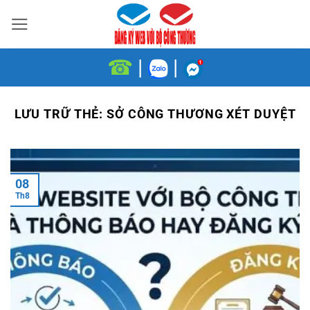
Bỏ
qua
nội
☎
|
|
dung
LƯU TRỮ THẺ:
SỞ CÔNG THƯƠNG XÉT DUYỆT
08
Th8