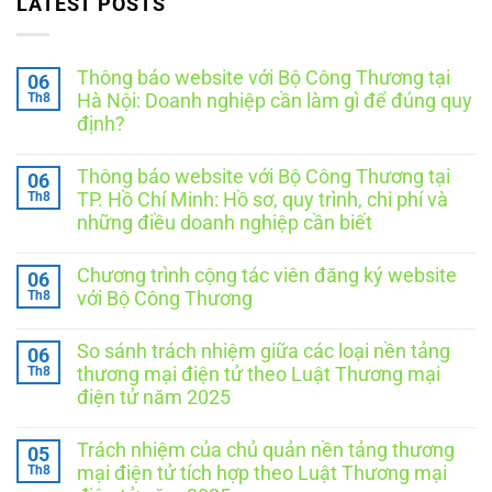
LATEST POSTS
Thông báo website với Bộ Công Thương tại
06
Th8
Hà Nội: Doanh nghiệp cần làm gì để đúng quy
định?
Không
có
Thông báo website với Bộ Công Thương tại
06
bình
luận
Th8
TP. Hồ Chí Minh: Hồ sơ, quy trình, chi phí và
ở
những điều doanh nghiệp cần biết
Thông
báo
Không
website
có
với
Chương trình cộng tác viên đăng ký website
06
bình
Bộ
luận
Th8
với Bộ Công Thương
Công
ở
Thương
Thông
Không
tại
báo
có
Hà
So sánh trách nhiệm giữa các loại nền tảng
06
website
bình
Nội:
với
luận
Th8
thương mại điện tử theo Luật Thương mại
Doanh
ở
Bộ
nghiệp
điện tử năm 2025
Chương
Công
cần
trình
Thương
Không
làm
cộng
tại
có
gì
tác
TP.
Trách nhiệm của chủ quản nền tảng thương
05
bình
để
viên
Hồ
luận
Th8
đúng
mại điện tử tích hợp theo Luật Thương mại
đăng
Chí
ở
quy
ký