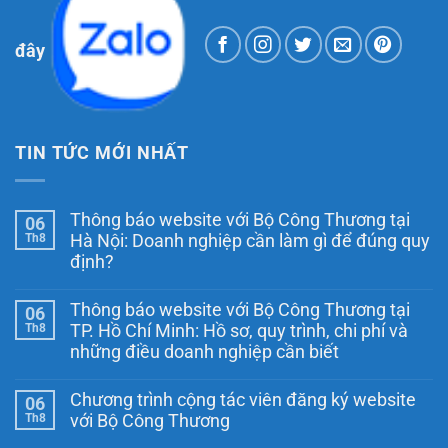
đây
TIN TỨC MỚI NHẤT
Thông báo website với Bộ Công Thương tại
06
Th8
Hà Nội: Doanh nghiệp cần làm gì để đúng quy
định?
Không
có
Thông báo website với Bộ Công Thương tại
06
bình
luận
Th8
TP. Hồ Chí Minh: Hồ sơ, quy trình, chi phí và
ở
những điều doanh nghiệp cần biết
Thông
báo
Không
website
có
với
Chương trình cộng tác viên đăng ký website
06
bình
Bộ
luận
Th8
với Bộ Công Thương
Công
ở
Thương
Thông
Không