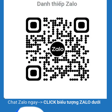
Chat Zalo ngay-->
CLICK biểu tượng ZALO dưới