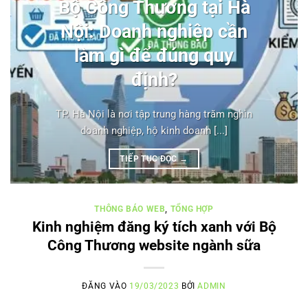
Bộ Công Thương tại Hà
Nội: Doanh nghiệp cần
làm gì để đúng quy
định?
TP. Hà Nội là nơi tập trung hàng trăm nghìn
doanh nghiệp, hộ kinh doanh [...]
TIẾP TỤC ĐỌC
→
THÔNG BÁO WEB
,
TỔNG HỢP
Kinh nghiệm đăng ký tích xanh với Bộ
Công Thương website ngành sữa
ĐĂNG VÀO
19/03/2023
BỞI
ADMIN