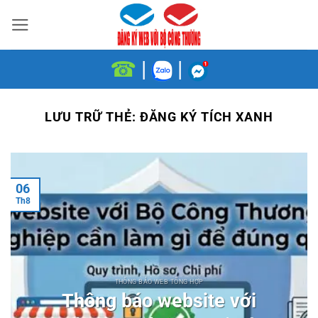
Bỏ
qua
nội
☎
|
|
dung
LƯU TRỮ THẺ:
ĐĂNG KÝ TÍCH XANH
06
Th8
THÔNG BÁO WEB TỔNG HỢP
Thông báo website với