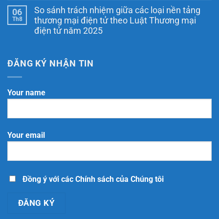
tại
báo
có
Hà
So sánh trách nhiệm giữa các loại nền tảng
06
website
bình
Nội:
với
luận
Th8
thương mại điện tử theo Luật Thương mại
Doanh
ở
Bộ
nghiệp
điện tử năm 2025
Chương
Công
cần
trình
Thương
Không
làm
cộng
tại
có
gì
tác
TP.
bình
để
viên
Hồ
luận
ĐĂNG KÝ NHẬN TIN
đúng
đăng
Chí
ở
quy
ký
Minh:
So
định?
website
Hồ
sánh
với
sơ,
trách
Your name
Bộ
quy
nhiệm
Công
trình,
giữa
Thương
chi
các
phí
loại
và
nền
những
tảng
Your email
điều
thương
doanh
mại
nghiệp
điện
cần
tử
biết
theo
Luật
Thương
Đồng ý với các Chính sách của Chúng tôi
mại
điện
tử
năm
2025