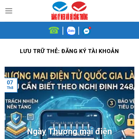
Bỏ
qua
nội
☎
|
|
dung
LƯU TRỮ THẺ:
ĐĂNG KÝ TÀI KHOẢN
07
Th8
THÔNG BÁO WEB TỔNG HỢP
Ngày Thương mại điện