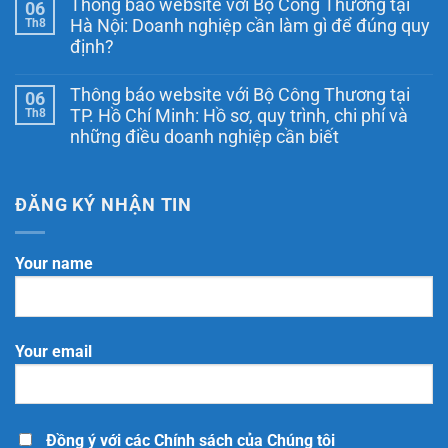
Thông báo website với Bộ Công Thương tại
06
mại
bình
điện
luận
Th8
Hà Nội: Doanh nghiệp cần làm gì để đúng quy
ở
tử
định?
Thông
quốc
báo
gia
Không
website
là
có
cần
ngày
Thông báo website với Bộ Công Thương tại
06
bình
những
nào?
luận
Th8
TP. Hồ Chí Minh: Hồ sơ, quy trình, chi phí và
tài
Những
ở
liệu
điều
những điều doanh nghiệp cần biết
Thông
gì?
cần
báo
Không
8
biết
website
có
tài
theo
với
bình
liệu
Nghị
Bộ
luận
ĐĂNG KÝ NHẬN TIN
doanh
định
Công
ở
nghiệp
248/2026/NĐ-
Thương
Thông
nên
CP
tại
báo
chuẩn
Hà
website
bị
Your name
Nội:
với
Doanh
Bộ
nghiệp
Công
cần
Thương
làm
tại
gì
TP.
để
Your email
Hồ
đúng
Chí
quy
Minh:
định?
Hồ
sơ,
quy
trình,
Đồng ý với các Chính sách của Chúng tôi