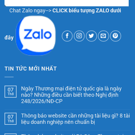
Chat Zalo ngay-->
CLICK biểu tượng ZALO dưới
đây
TIN TỨC MỚI NHẤT
Ngày Thương mại điện tử quốc gia là ngày
07
Th8
nào? Những điều cần biết theo Nghị định
248/2026/NĐ-CP
Không
có
Thông báo website cần những tài liệu gì? 8 tài
07
bình
luận
Th8
liệu doanh nghiệp nên chuẩn bị
ở
Ngày
Không
Thương
có