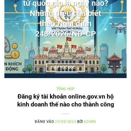
tử quốc gia là ngày nào?
Những điều cần biết
theo Nghị định
248/2026/NĐ-CP
Ngày TMĐT quốc gia là ngày nào? Vì sao
ngày 12/12 được lựa chọn? Ngày [...]
TIẾP TỤC ĐỌC
→
TỔNG HỢP
Đăng ký tài khoản online.gov.vn hộ
kinh doanh thế nào cho thành công
ĐĂNG VÀO
29/08/2024
BỞI
ADMIN