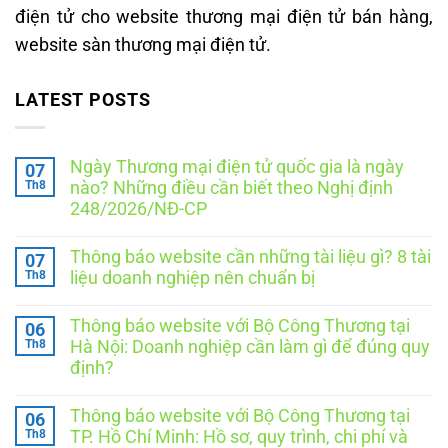
điện tử cho website thương mại điện tử bán hàng,
website sàn thương mại điện tử.
LATEST POSTS
Ngày Thương mại điện tử quốc gia là ngày
07
Th8
nào? Những điều cần biết theo Nghị định
248/2026/NĐ-CP
Không
có
Thông báo website cần những tài liệu gì? 8 tài
07
bình
luận
Th8
liệu doanh nghiệp nên chuẩn bị
ở
Ngày
Không
Thương
có
Thông báo website với Bộ Công Thương tại
06
mại
bình
điện
luận
Th8
Hà Nội: Doanh nghiệp cần làm gì để đúng quy
ở
tử
định?
Thông
quốc
báo
gia
Không
website
là
có
cần
ngày
Thông báo website với Bộ Công Thương tại
06
bình
những
nào?
luận
Th8
TP. Hồ Chí Minh: Hồ sơ, quy trình, chi phí và
tài
Những
ở