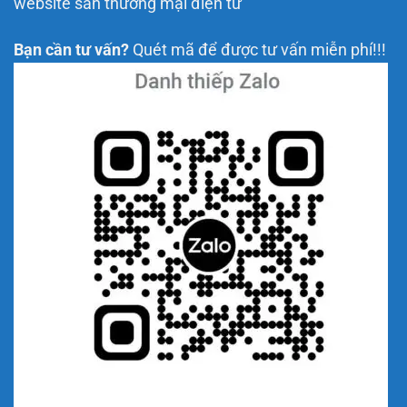
website sàn thương mại điện tử
Bạn cần tư vấn?
Quét mã để được tư vấn miễn phí!!!