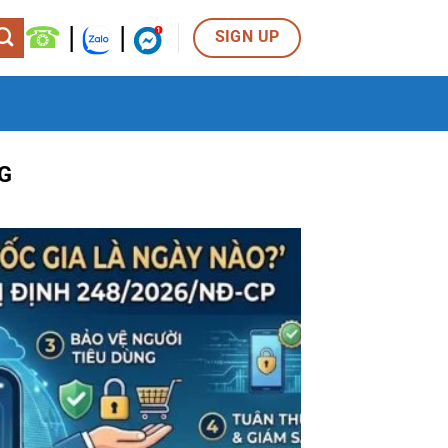
☎
|
|
SIGN UP
G