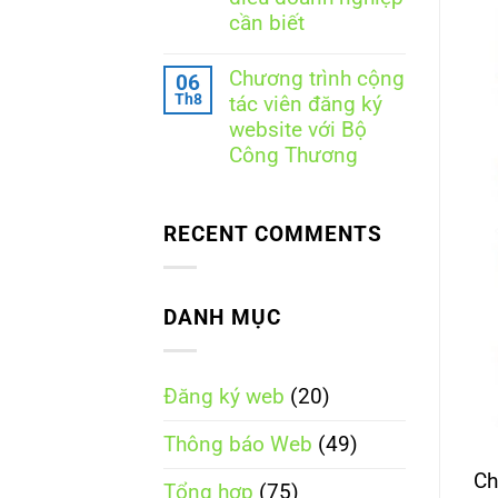
Thương
cần biết
tại
Hà
Không
Nội:
có
Chương trình cộng
06
Doanh
bình
Th8
nghiệp
tác viên đăng ký
luận
cần
ở
website với Bộ
làm
Thông
Công Thương
gì
báo
để
website
Không
đúng
với
có
quy
Bộ
bình
định?
Công
RECENT COMMENTS
luận
Thương
ở
tại
Chương
TP.
trình
Hồ
cộng
DANH MỤC
Chí
tác
Minh:
viên
Hồ
đăng
sơ,
ký
quy
Đăng ký web
(20)
website
trình,
với
chi
Bộ
Thông báo Web
(49)
phí
Công
và
Thương
những
Ch
Tổng hợp
(75)
điều