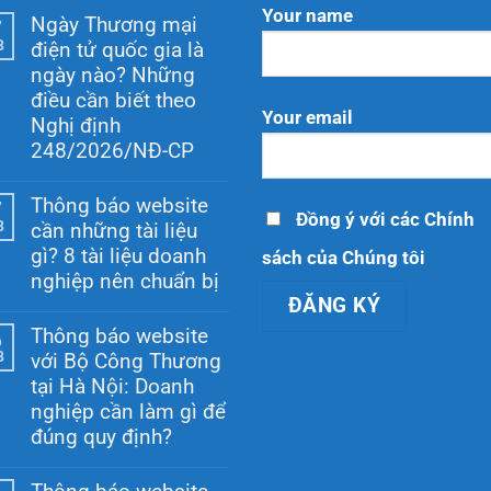
Your name
Ngày Thương mại
7
8
điện tử quốc gia là
ngày nào? Những
điều cần biết theo
Your email
Nghị định
248/2026/NĐ-CP
Không
có
Thông báo website
7
bình
Đồng ý với các Chính
8
cần những tài liệu
luận
ở
gì? 8 tài liệu doanh
sách của Chúng tôi
Ngày
nghiệp nên chuẩn bị
Thương
mại
Không
điện
có
Thông báo website
tử
6
bình
quốc
8
với Bộ Công Thương
luận
gia
ở
tại Hà Nội: Doanh
là
Thông
ngày
nghiệp cần làm gì để
báo
nào?
website
đúng quy định?
Những
cần
điều
Không
những
cần
có
tài