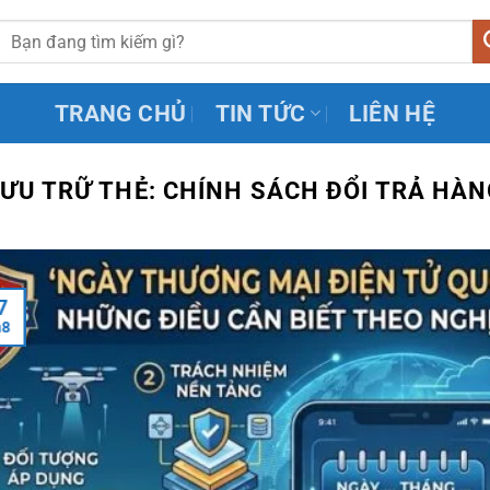
TRANG CHỦ
TIN TỨC
LIÊN HỆ
ƯU TRỮ THẺ:
CHÍNH SÁCH ĐỔI TRẢ HÀN
7
h8