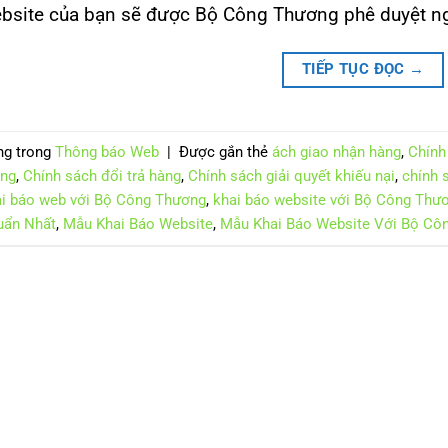
bsite của bạn sẽ được Bộ Công Thương phê duyệt n
TIẾP TỤC ĐỌC
→
ng trong
Thông báo Web
|
Được gắn thẻ
ách giao nhận hàng
,
Chính
ợng
,
Chính sách đổi trả hàng
,
Chính sách giải quyết khiếu nại
,
chính 
i báo web với Bộ Công Thương
,
khai báo website với Bộ Công Thư
uẩn Nhất
,
Mẫu Khai Báo Website
,
Mẫu Khai Báo Website Với Bộ Cô