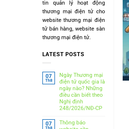
tin quản lý hoạt động
thương mại điện tử cho
B THÔNG BÁO WEB TỔNG HỢP
 tác viên đăng ký website
website thương mại điện
ộ Công Thương
tử bán hàng, website sàn
thương mại điện tử.
e, lập trình viên (Developer), Freelancer,
arketing, SEO, [...]
LATEST POSTS
ẾP TỤC ĐỌC
→
Ngày Thương mại
07
Th8
điện tử quốc gia là
ngày nào? Những
điều cần biết theo
Nghị định
248/2026/NĐ-CP
Không
có
Thông báo
07
bình
Th8