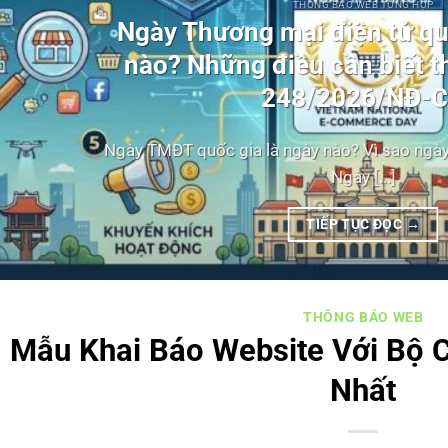
THÔNG BÁO WEB TỔNG HỢP
Ngày Thương mại điện tử qu
nào? Những điều cần biết t
248/2026/NĐ-
Ngày TMĐT quốc gia là ngày nào? Vì sao ngà
Ngày [...]
TIẾP TỤC ĐỌC
→
THÔNG BÁO WEB
Mẫu Khai Báo Website Với Bộ
Nhất