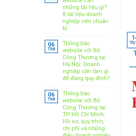
website cần
luận
ở
những tài liệu gì?
Ngày
8 tài liệu doanh
Thương
mại
nghiệp nên chuẩn
điện
bị
tử
quốc
Không
1
gia
có
Thông báo
Th
06
là
bình
ngày
Th8
website với Bộ
luận
nào?
ở
Công Thương tại
Những
Thông
điều
Hà Nội: Doanh
báo
cần
website
nghiệp cần làm gì
biết
cần
để đúng quy định?
theo
những
Nghị
tài
Không
định
liệu
có
248/2026/NĐ-
Thông báo
06
gì?
bình
CP
8
Th8
website với Bộ
luận
tài
ở
Công Thương tại
liệu
Thông
doanh
TP. Hồ Chí Minh:
báo
nghiệp
website
Hồ sơ, quy trình,
nên
với
chi phí và những
chuẩn
Bộ
bị
Công
điều doanh nghiệp