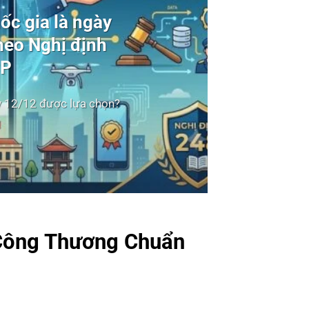
ốc gia là ngày
heo Nghị định
CP
y 12/12 được lựa chọn?
 Công Thương Chuẩn