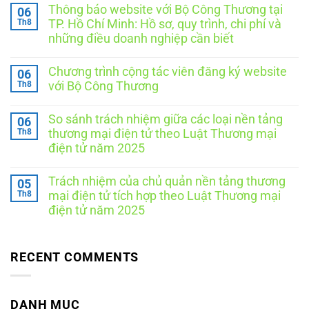
có
Thông báo website với Bộ Công Thương tại
06
bình
luận
Th8
TP. Hồ Chí Minh: Hồ sơ, quy trình, chi phí và
ở
những điều doanh nghiệp cần biết
Thông
báo
Không
website
có
với
Chương trình cộng tác viên đăng ký website
06
bình
Bộ
luận
Th8
với Bộ Công Thương
Công
ở
Thương
Thông
Không
tại
báo
có
Hà
So sánh trách nhiệm giữa các loại nền tảng
06
website
bình
Nội:
với
luận
Th8
thương mại điện tử theo Luật Thương mại
Doanh
ở
Bộ
nghiệp
điện tử năm 2025
Chương
Công
cần
trình
Thương
Không
làm
cộng
tại
có
gì
tác
TP.
Trách nhiệm của chủ quản nền tảng thương
05
bình
để
viên
Hồ
luận
Th8
đúng
mại điện tử tích hợp theo Luật Thương mại
đăng
Chí
ở
quy
ký
Minh:
điện tử năm 2025
So
định?
website
Hồ
sánh
Không
với
sơ,
trách
có
Bộ
quy
nhiệm
bình
Công
trình,
giữa
luận
RECENT COMMENTS
Thương
chi
các
ở
phí
loại
Trách
và
nền
nhiệm
những
tảng
của
điều
thương
chủ
DANH MỤC
doanh
mại