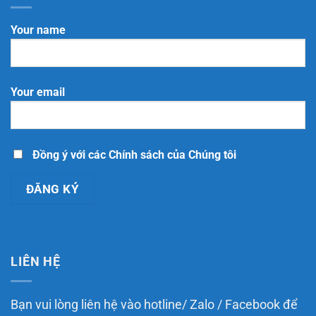
ký
Minh:
So
định?
website
Hồ
sánh
với
sơ,
trách
Your name
Bộ
quy
nhiệm
Công
trình,
giữa
Thương
chi
các
phí
loại
và
nền
những
tảng
Your email
điều
thương
doanh
mại
nghiệp
điện
cần
tử
biết
theo
Luật
Thương
Đồng ý với các Chính sách của Chúng tôi
mại
điện
tử
năm
2025
LIÊN HỆ
Bạn vui lòng liên hệ vào hotline/ Zalo / Facebook để