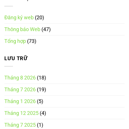
quản
nghiệp
điện
nền
cần
tử
tảng
biết
theo
thương
Luật
Đăng ký web
(20)
mại
Thương
điện
mại
tử
điện
Thông báo Web
(47)
tích
tử
hợp
năm
theo
2025
Tổng hợp
(73)
Luật
Thương
mại
điện
tử
LƯU TRỮ
năm
2025
Tháng 8 2026
(18)
Tháng 7 2026
(19)
Tháng 1 2026
(5)
Tháng 12 2025
(4)
Tháng 7 2025
(1)