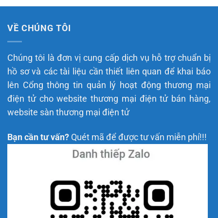
VỀ CHÚNG TÔI
Chúng tôi là đơn vị cung cấp dịch vụ hỗ trợ chuẩn bị
hồ sơ và các tài liệu cần thiết liên quan để khai báo
lên Cổng thông tin quản lý hoạt động thương mại
điện tử cho website thương mại điện tử bán hàng,
website sàn thương mại điện tử
Bạn cần tư vấn?
Quét mã để được tư vấn miễn phí!!!