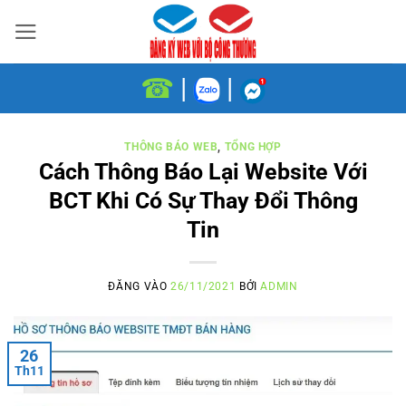
Bỏ
qua
nội
☎
|
|
dung
THÔNG BÁO WEB
,
TỔNG HỢP
Cách Thông Báo Lại Website Với
BCT Khi Có Sự Thay Đổi Thông
Tin
ĐĂNG VÀO
26/11/2021
BỞI
ADMIN
26
Th11