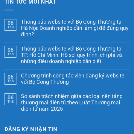
TIN TỨC MỚI NHẤT
Thông báo website với Bộ Công Thương tại
06
Th8
Hà Nội: Doanh nghiệp cần làm gì để đúng quy
định?
Không
có
Thông báo website với Bộ Công Thương tại
06
bình
luận
Th8
TP. Hồ Chí Minh: Hồ sơ, quy trình, chi phí và
ở
những điều doanh nghiệp cần biết
Thông
báo
Không
website
có
với
Chương trình cộng tác viên đăng ký website
06
bình
Bộ
luận
Th8
với Bộ Công Thương
Công
ở
Thương
Thông
Không
tại
báo
có
Hà
So sánh trách nhiệm giữa các loại nền tảng
06
website
bình
Nội:
với
luận
Th8
thương mại điện tử theo Luật Thương mại
Doanh
ở
Bộ
nghiệp
điện tử năm 2025
Chương
Công
cần
trình
Thương
Không
làm
cộng
tại
có
gì
tác
TP.
bình
để
viên
Hồ
luận
ĐĂNG KÝ NHẬN TIN
đúng
đăng
Chí
ở
quy