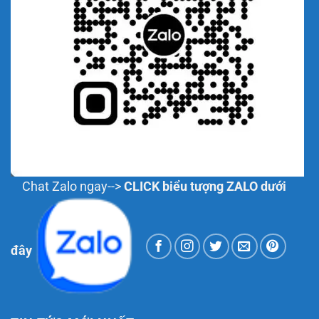
Chat Zalo ngay-->
CLICK biểu tượng ZALO dưới
đây